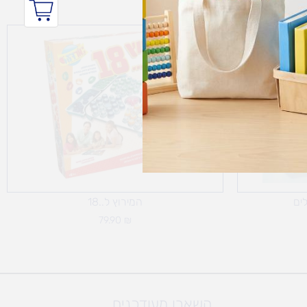
לים
המירוץ ל..18
79.90
₪
השארו מעודכנים