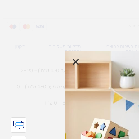
ת משלוח למוצרי
מדיניות משלוחים
תקנון
גי נפח ​
והחזרות
משלוח עם שליח עד הבית תוך 7 ימי עסקים (בקנייה עד 450 ש"ח ) – 29.90
משלוח חינם עם שליח עד הבית תוך 7 ימי עסקים (בקנייה מעל 450 ש"ח ) – 0
ת נחמיה – (מחסן לוגי`) דרך
הכלנית 81 – 0 ש"ח