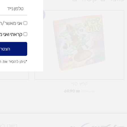
טלפון
נייד
המחיר
המחיר
Sale!
המקורי
הנוכחי
היה:
הוא:
אני
אני מאשר/ת ק
69.90 ₪.
79.90 ₪.
מאשר/ת
קראתי ואני 
קבלת
דיוור
הצטרפ
שיווקי
*ניתן להסיר את 
קפיץ קוף
69.90
₪
79.90
₪
ניווט ב