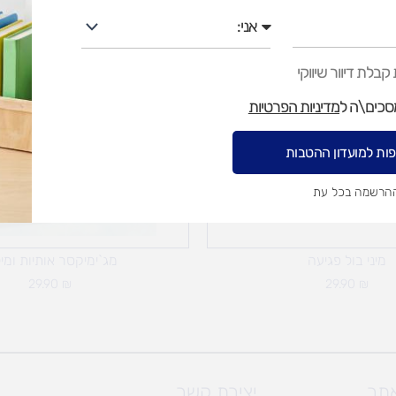
אני
בלת דיוור שיווקי
מסכים\ה ל
מדיניות הפרטיות
ות למועדון ההטבות
ההרשמה בכל עת
מיני בול פגיעה
מג`ימיקסר אותיות ומי
29.90
₪
29.90
₪
אתר
יצירת קשר