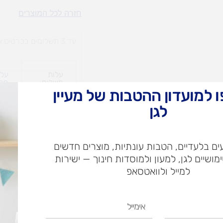
עושים
חזרה לכל המוצרים
כסף
עד 3 תשלומים בכרטיס אשראי
עלות
עלו
משלוח​
חרי
 למועדון ההטבות של מעיין
לגן
ש"ח
ם בלעדיים, הטבות עונתיות, מוצרים חדשים
ש"ח
ימושיים לגן, למעון ולמוסדות חינוך — ישירות
איסוף עצמי בי
למייל ולוואטסאפ
אימייל