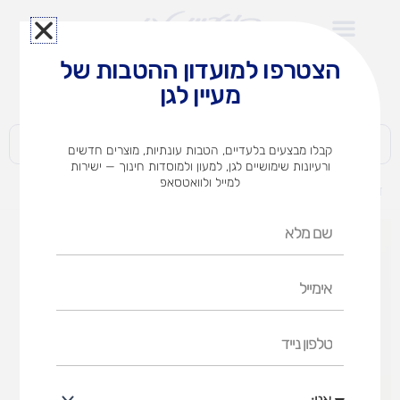
ילוג
תוכן
הצטרפו למועדון ההטבות של
לצוותי הוראה במוסדות חינוך וגני ילדים​
מעיין לגן
חברות | ארגונים | עסקים | פרטיים
קבלו מבצעים בלעדיים, הטבות עונתיות, מוצרים חדשים
ורעיונות שימושיים לגן, למעון ולמוסדות חינוך — ישירות
למייל ולוואטסאפ
דף הבית
מוצרים
עפרונות(12)עם מחק HI-TEX
שם
מלא
אימייל
טלפון
נייד
אני