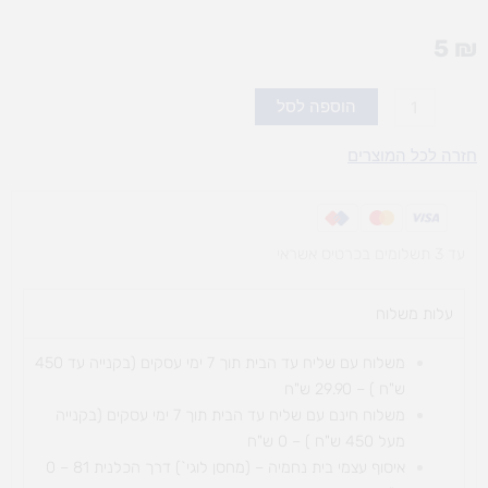
5
₪
כמות
הוספה לסל
של
עפרונות(12)עם
חזרה לכל המוצרים
מחק
HI-
TEX
עד 3 תשלומים בכרטיס אשראי
עלות משלוח​
משלוח עם שליח עד הבית תוך 7 ימי עסקים (בקנייה עד 450
ש"ח ) – 29.90 ש"ח
משלוח חינם עם שליח עד הבית תוך 7 ימי עסקים (בקנייה
מעל 450 ש"ח ) – 0 ש"ח
איסוף עצמי בית נחמיה – (מחסן לוגי`) דרך
הכלנית 81 – 0