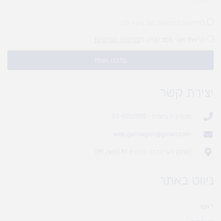
להירשם לחדשות של מעיין לגן
קראתי ואני מסכים\ה ל
מדיניות הפרטיות
עדכנו אותי!
יצירת קשר
סניף בית נחמיה - 03-9702955
web.gamlagan@gmail.com
(מחסן לוגי`) דרך הכלנית 81 (משק 81)
ניווט באתר
ראשי