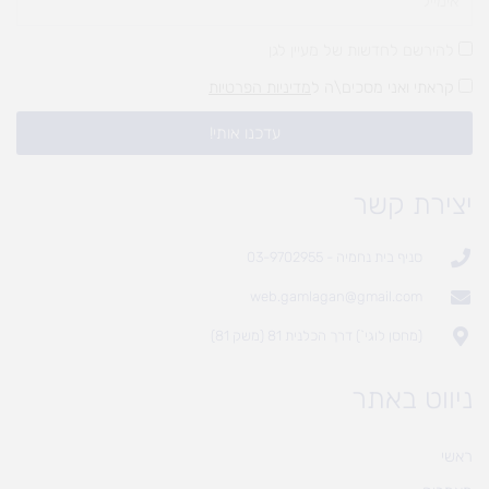
להירשם לחדשות של מעיין לגן
קראתי ואני מסכים\ה ל
מדיניות הפרטיות
עדכנו אותי!
יצירת קשר
סניף בית נחמיה - 03-9702955
web.gamlagan@gmail.com
(מחסן לוגי`) דרך הכלנית 81 (משק 81)
ניווט באתר
ראשי