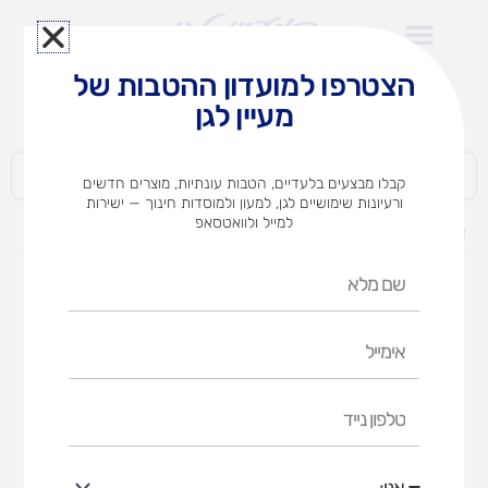
ילוג
תוכן
הצטרפו למועדון ההטבות של
לצוותי הוראה במוסדות חינוך וגני ילדים​
מעיין לגן
חברות | ארגונים | עסקים | פרטיים
קבלו מבצעים בלעדיים, הטבות עונתיות, מוצרים חדשים
ורעיונות שימושיים לגן, למעון ולמוסדות חינוך — ישירות
למייל ולוואטסאפ
דף הבית
מוצרים
עצם העניין
שם
מלא
אימייל
טלפון
נייד
אני