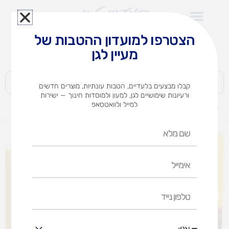
ילוג
תוכן
הצטרפו למועדון ההטבות של
לצוותי הוראה במוסדות חינוך וגני ילדים​
מעיין לגן
חברות | ארגונים | עסקים | פרטיים
קבלו מבצעים בלעדיים, הטבות עונתיות, מוצרים חדשים
ורעיונות שימושיים לגן, למעון ולמוסדות חינוך — ישירות
למייל ולוואטסאפ
דף הבית
מוצרים
ערכה קלאסיק 1500 חל` ומשטחים
שם
מלא
אימייל
טלפון
נייד
אני