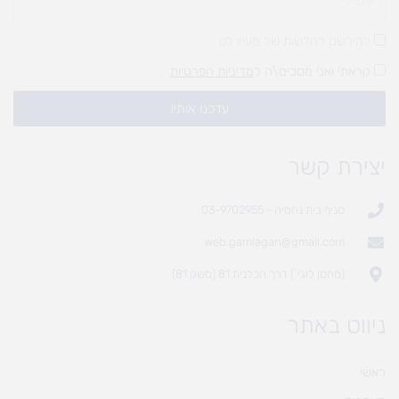
להירשם לחדשות של מעיין לגן
קראתי ואני מסכים\ה ל
מדיניות הפרטיות
עדכנו אותי!
יצירת קשר
סניף בית נחמיה - 03-9702955
web.gamlagan@gmail.com
(מחסן לוגי`) דרך הכלנית 81 (משק 81)
ניווט באתר
ראשי