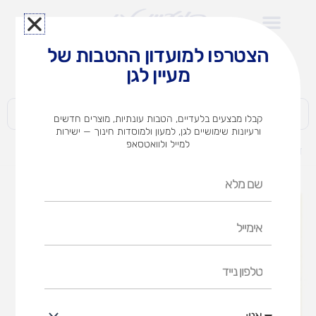
ילוג
תוכן
הצטרפו למועדון ההטבות של
לצוותי הוראה במוסדות חינוך וגני ילדים​
מעיין לגן
חברות | ארגונים | עסקים | פרטיים
קבלו מבצעים בלעדיים, הטבות עונתיות, מוצרים חדשים
ורעיונות שימושיים לגן, למעון ולמוסדות חינוך — ישירות
למייל ולוואטסאפ
דף הבית
מוצרים
ערכה קלאסיק 900 חל`
שם
מלא
אימייל
טלפון
נייד
אני