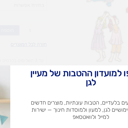
ערכות
יצירה
לשנה
החדשה
הוספה 
כללי
(אופציות
חזרה לכל המוצרים
לבחירה)
עד 3 תשלומים בכרטיס אשראי
 למועדון ההטבות של מעיין
עלות
עלו
לגן
משלוח​
חרי
ם בלעדיים, הטבות עונתיות, מוצרים חדשים
ימושיים לגן, למעון ולמוסדות חינוך — ישירות
ש"ח
למייל ולוואטסאפ
ש"ח