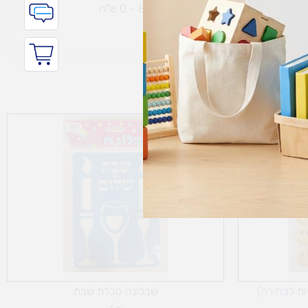
ת נחמיה – (מחסן לוגי`) דרך
הכלנית 81 – 0 ש"ח
ים:
ת לבחירה)
שבלונה קבלת שבת