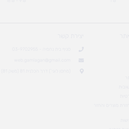
16
₪
–
9
₪
1
₪
אתר
יצירת קשר
סניף בית נחמיה - 03-9702955
web.gamlagan@gmail.com
(מחסן לוגי`) דרך הכלנית 81 (משק 81)
ר
ובות
טיות
חזרת מוצרים והחזר
שות