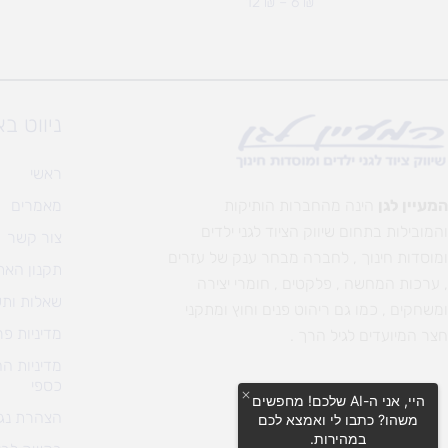
12
₪
–
6
₪
ניווט ב
ראשי
המעיין לגן
הינה מהחברות הותיקות
מאמרים
והמובילות בתחום שיווק הציוד לגני ילדים
צור קשר
ומוסדות חינוך , לחברה מבחר ענק של עזרים
תקנון האת
, ערכות המחשה , פלקטים , חומרי יצירה
שאלות ותש
ומשחקים , כמו גם ריהוט פנים וחוץ ומתקני
מדיניות פר
חצר המיועדים לגיל הרך .
מדיניות ה
כספי
היי, אני ה-AI שלכם! מחפשים
הצהרת נגי
משהו? כתבו לי ואמצא לכם
במהירות.