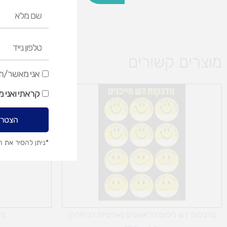
שם
מלא
טלפון
נייד
מוצרים קשורים
אני
אני מאשר/ת ק
מאשר/ת
טווח
קראתי ואני 
מחירים:
קבלת
דיוור
עד
הצטרפ
שיווקי
*ניתן להסיר את 
מדבקות דש לימים הראשונים (אופציות לבחירה)
פס