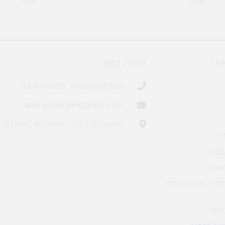
16
₪
30
₪
אתר
יצירת קשר
סניף בית נחמיה - 03-9702955
web.gamlagan@gmail.com
(מחסן לוגי`) דרך הכלנית 81 (משק 81)
ר
ובות
טיות
חזרת מוצרים והחזר
שות