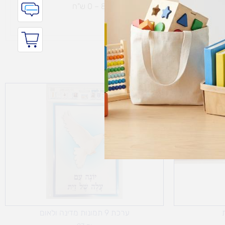
ת נחמיה – (מחסן לוגי`) דרך
הכלנית 81 – 0 ש"ח
ערכת 9 תמונות מדינה ולאום