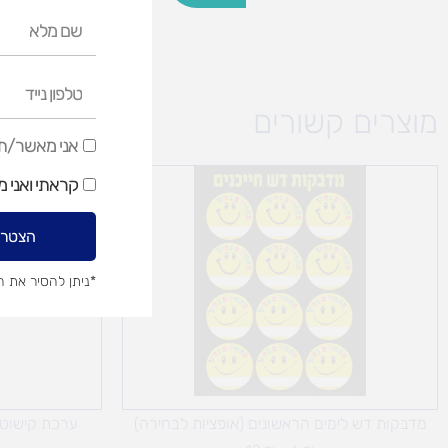
שם
מלא
טלפון
נייד
מוצרים קשורים
אני
אני מאשר/ת ק
מאשר/ת
טווח
קראתי ואני 
מחירים:
קבלת
דיוור
עד
הצטרפ
שיווקי
*ניתן להסיר את 
מדבקות דש לימים הראשונים (אופציות לבחירה)
ערכת קישוט 