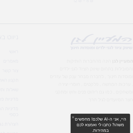
12
₪
–
6
₪
ניווט ב
ראשי
המעיין לגן
הינה מהחברות הותיקות
מאמרים
והמובילות בתחום שיווק הציוד לגני ילדים
צור קשר
ומוסדות חינוך , לחברה מבחר ענק של עזרים
תקנון האת
, ערכות המחשה , פלקטים , חומרי יצירה
שאלות ותש
ומשחקים , כמו גם ריהוט פנים וחוץ ומתקני
מדיניות פר
חצר המיועדים לגיל הרך .
מדיניות ה
כספי
היי, אני ה-AI שלכם! מחפשים
הצהרת נגי
משהו? כתבו לי ואמצא לכם
במהירות.