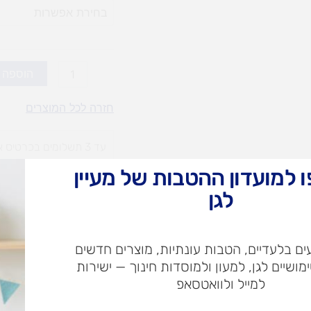
ערכות
קישוט
והמחשה
(אופציות
הוספה 
לבחירה)
חזרה לכל המוצרים
עד 3 תשלומים בכרטיס אשראי
 למועדון ההטבות של מעיין
עלות
עלו
לגן
משלוח​
חרי
ם בלעדיים, הטבות עונתיות, מוצרים חדשים
ימושיים לגן, למעון ולמוסדות חינוך — ישירות
ש"ח
למייל ולוואטסאפ
ש"ח