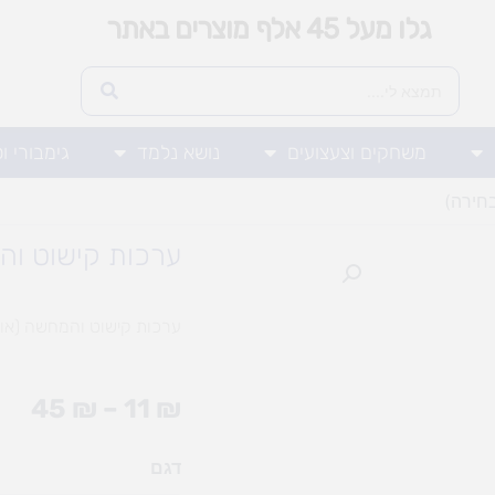
גלו מעל 45 אלף מוצרים באתר
משחקים וצעצועים
נושא נלמד
גימבורי ו
חירה)
ערכות קישוט וה
ערכות קישוט והמחשה (אופ
טוו
45
₪
–
11
₪
מחי
כמות
דגם
עד
של