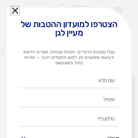
ילוג
תוכן
הצטרפו למועדון ההטבות של
לצוותי הוראה במוסדות חינוך וגני ילדים​
מעיין לגן
חברות | ארגונים | עסקים | פרטיים
קבלו מבצעים בלעדיים, הטבות עונתיות, מוצרים חדשים
ורעיונות שימושיים לגן, למעון ולמוסדות חינוך — ישירות
למייל ולוואטסאפ
דף הבית
מוצרים
ערכת לאום
שם
מלא
אימייל
טלפון
נייד
אני