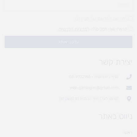
להירשם לחדשות של מעיין לגן
קראתי ואני מסכים\ה ל
מדיניות הפרטיות
עדכנו אותי!
יצירת קשר
סניף בית נחמיה - 03-9702955
web.gamlagan@gmail.com
(מחסן לוגי`) דרך הכלנית 81 (משק 81)
ניווט באתר
ראשי