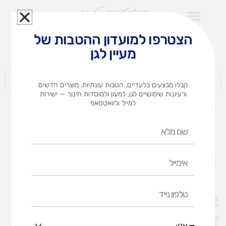
ילוג
תוכן
הצטרפו למועדון ההטבות של
לצוותי הוראה במוסדות חינוך וגני ילדים​
מעיין לגן
חברות | ארגונים | עסקים | פרטיים
קבלו מבצעים בלעדיים, הטבות עונתיות, מוצרים חדשים
ורעיונות שימושיים לגן, למעון ולמוסדות חינוך — ישירות
למייל ולוואטסאפ
דף הבית
מוצרים
ערכת סמלי המדינה
שם
מלא
אימייל
טלפון
נייד
אני