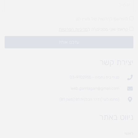
להירשם לחדשות של מעיין לגן
קראתי ואני מסכים\ה ל
מדיניות הפרטיות
עדכנו אותי!
יצירת קשר
סניף בית נחמיה - 03-9702955
web.gamlagan@gmail.com
(מחסן לוגי`) דרך הכלנית 81 (משק 81)
ניווט באתר
ראשי