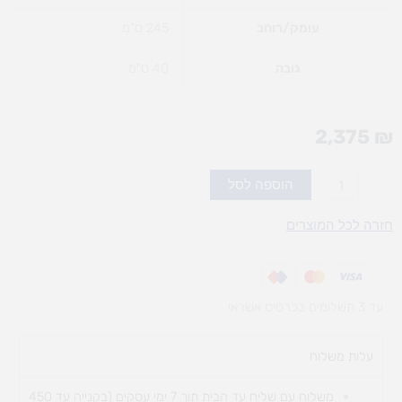
עומק/רוחב
245 ס"מ
גובה
40 ס"מ
2,375
₪
כמות
הוספה לסל
של
ערכת
חזרה לכל המוצרים
פעילות
משושה
עד 3 תשלומים בכרטיס אשראי
עלות משלוח​
משלוח עם שליח עד הבית תוך 7 ימי עסקים (בקנייה עד 450