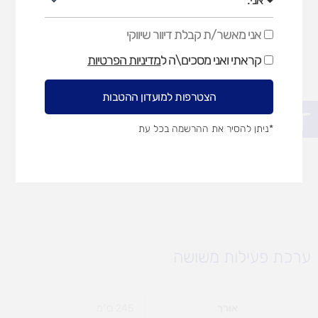
אני מאשר/ת קבלת דיוור שיווקי
אני
מאשר/ת
קראתי ואני מסכים\ה ל
מדיניות הפרטיות
קבלת
דיוור
שיווקי
הצטרפות למועדון ההטבות
פתח סרגל נגישות
*ניתן להסיר את ההרשמה בכל עת
ערכת פעילות משושה
אורך
245 ס"מ