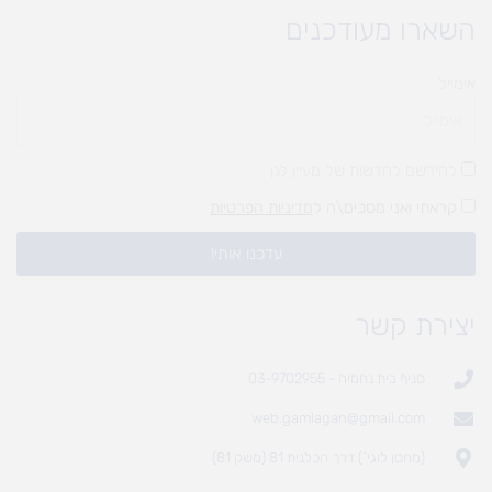
השארו מעודכנים
אימייל
להירשם לחדשות של מעיין לגן
קראתי ואני מסכים\ה ל
מדיניות הפרטיות
עדכנו אותי!
יצירת קשר
סניף בית נחמיה - 03-9702955
web.gamlagan@gmail.com
(מחסן לוגי`) דרך הכלנית 81 (משק 81)