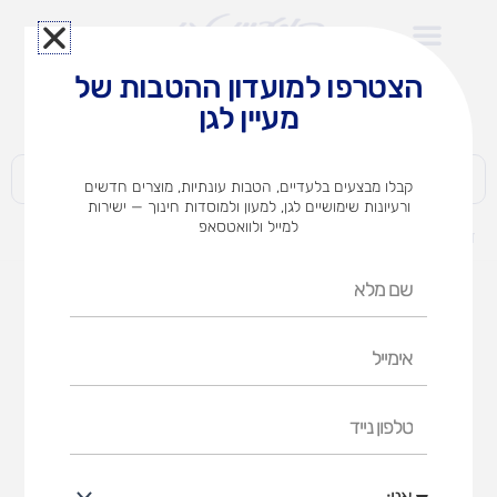
ילוג
תוכן
הצטרפו למועדון ההטבות של
לצוותי הוראה במוסדות חינוך וגני ילדים​
מעיין לגן
חברות | ארגונים | עסקים | פרטיים
קבלו מבצעים בלעדיים, הטבות עונתיות, מוצרים חדשים
ורעיונות שימושיים לגן, למעון ולמוסדות חינוך — ישירות
למייל ולוואטסאפ
דף הבית
מוצרים
ערכת פעילות משושה
שם
מלא
אימייל
טלפון
נייד
אני