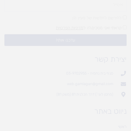
להירשם לחדשות של מעיין לגן
קראתי ואני מסכים\ה ל
מדיניות הפרטיות
עדכנו אותי!
יצירת קשר
סניף בית נחמיה - 03-9702955
web.gamlagan@gmail.com
(מחסן לוגי`) דרך הכלנית 81 (משק 81)
ניווט באתר
ראשי