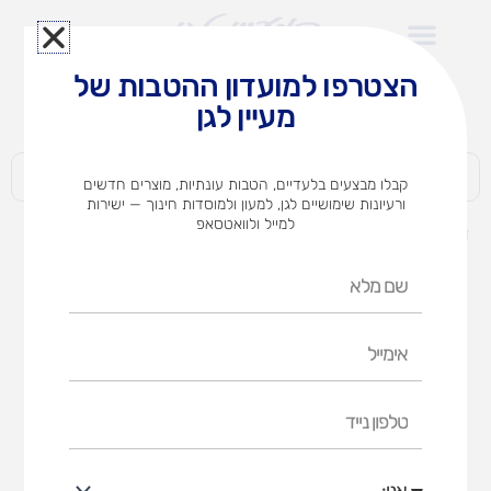
ילוג
תוכן
הצטרפו למועדון ההטבות של
לצוותי הוראה במוסדות חינוך וגני ילדים​
מעיין לגן
חברות | ארגונים | עסקים | פרטיים
קבלו מבצעים בלעדיים, הטבות עונתיות, מוצרים חדשים
ורעיונות שימושיים לגן, למעון ולמוסדות חינוך — ישירות
למייל ולוואטסאפ
דף הבית
מוצרים
ערכת שבת ללוח
שם
מלא
אימייל
טלפון
נייד
אני