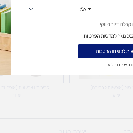
אני
בלת דיוור שיווקי
מסכים\ה ל
מדיניות הפרטיות
ות למועדון ההטבות
ההרשמה בכל עת
 סול (אופציות לבחירה)
כרית דיו צבעונית (אופתיות
11
₪
8
₪
אתר
יצירת קשר