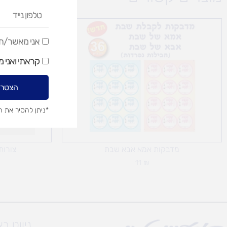
טלפון
נייד
אני
אני מאשר/ת ק
מאשר/ת
קראתי ואני 
קבלת
דיוור
הצטרפ
שיווקי
*ניתן להסיר את 
מדבקות אמא אבא שבת
צורות
11
₪
ניווט ב