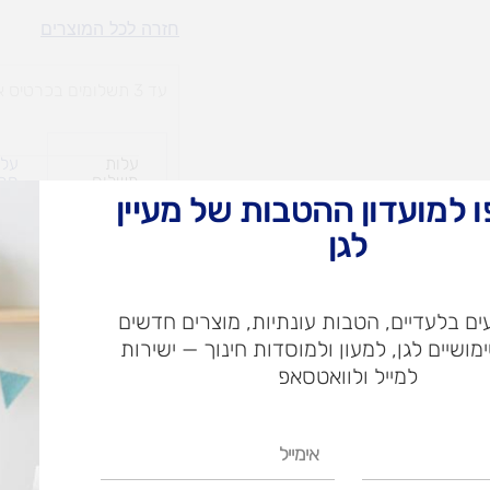
ערכת
חזרה לכל המוצרים
תמונת
פנורמיות
עד 3 תשלומים בכרטיס אשראי
עלות
עלו
משלוח​
חרי
 למועדון ההטבות של מעיין
לגן
ש"ח
ם בלעדיים, הטבות עונתיות, מוצרים חדשים
ש"ח
ימושיים לגן, למעון ולמוסדות חינוך — ישירות
איסוף עצמי בי
למייל ולוואטסאפ
אימייל