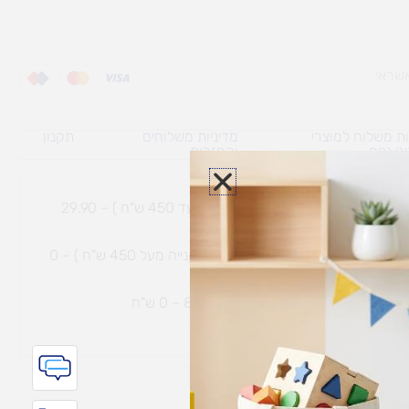
ת משלוח למוצרי
מדיניות משלוחים
תקנון
גי נפח ​
והחזרות
משלוח עם שליח עד הבית תוך 7 ימי עסקים (בקנייה עד 450 ש"ח ) – 29.90
משלוח חינם עם שליח עד הבית תוך 7 ימי עסקים (בקנייה מעל 450 ש"ח ) – 0
ת נחמיה – (מחסן לוגי`) דרך
הכלנית 81 – 0 ש"ח