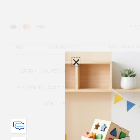
ת משלוח למוצרי
מדיניות משלוחים
תקנון
גי נפח ​
והחזרות
משלוח עם שליח עד הבית תוך 7 ימי עסקים (בקנייה עד 450 ש"ח ) – 29.90
משלוח חינם עם שליח עד הבית תוך 7 ימי עסקים (בקנייה מעל 450 ש"ח ) – 0
ת נחמיה – (מחסן לוגי`) דרך
הכלנית 81 – 0 ש"ח