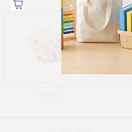
קסם של צבעים
249.90
₪
השארו מעודכנים