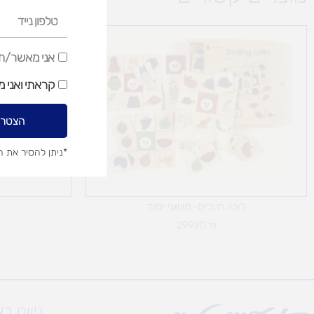
טלפון
נייד
אני
אני מאשר/ת ק
מאשר/ת
קראתי ואני 
קבלת
דיוור
הצטרפ
שיווקי
*ניתן להסיר את 
לוטו חיוכים-מושגי יסוד
299.90
₪
ניווט ב