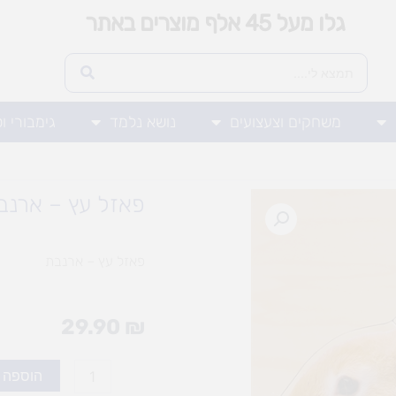
גלו מעל 45 אלף מוצרים באתר
משחקים וצעצועים
נושא נלמד
גימבורי ו
פאזל עץ – ארנב
פאזל עץ – ארנבת
29.90
₪
כמות
הוספה 
של