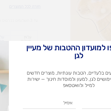
פאזל
חזרה לכל המוצרים
עץ
-
עד 3 תשלומים בכרטיס אשראי
ארנבת
עלות
עלו
משלוח​
חרי
 למועדון ההטבות של מעיין
לגן
ש"ח
ם בלעדיים, הטבות עונתיות, מוצרים חדשים
ש"ח
ימושיים לגן, למעון ולמוסדות חינוך — ישירות
איסוף עצמי בי
למייל ולוואטסאפ
אימייל