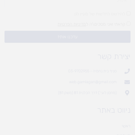
להירשם לחדשות של מעיין לגן
קראתי ואני מסכים\ה ל
מדיניות הפרטיות
עדכנו אותי!
יצירת קשר
סניף בית נחמיה - 03-9702955
web.gamlagan@gmail.com
(מחסן לוגי`) דרך הכלנית 81 (משק 81)
ניווט באתר
ראשי