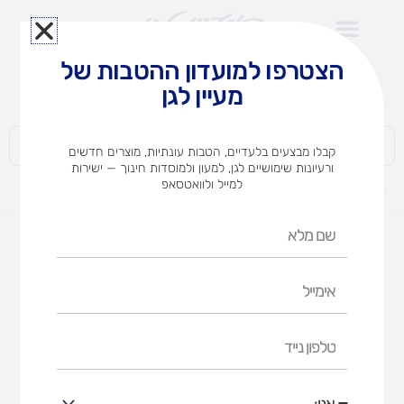
ילוג
תוכן
הצטרפו למועדון ההטבות של
לצוותי הוראה במוסדות חינוך וגני ילדים​
מעיין לגן
חברות | ארגונים | עסקים | פרטיים
קבלו מבצעים בלעדיים, הטבות עונתיות, מוצרים חדשים
ורעיונות שימושיים לגן, למעון ולמוסדות חינוך — ישירות
למייל ולוואטסאפ
דף הבית
מוצרים
פאזל עץ – ירקות
שם
מלא
אימייל
טלפון
נייד
אני