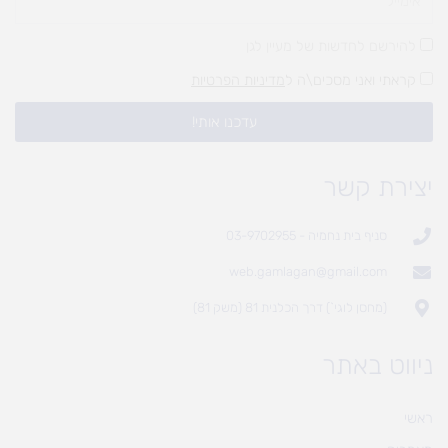
להירשם לחדשות של מעיין לגן
קראתי ואני מסכים\ה ל
מדיניות הפרטיות
עדכנו אותי!
יצירת קשר
סניף בית נחמיה - 03-9702955
web.gamlagan@gmail.com
(מחסן לוגי`) דרך הכלנית 81 (משק 81)
ניווט באתר
ראשי