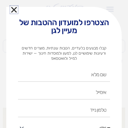
ילוג
תוכן
הצטרפו למועדון ההטבות של
לצוותי הוראה במוסדות חינוך וגני ילדים​
מעיין לגן
חברות | ארגונים | עסקים | פרטיים
קבלו מבצעים בלעדיים, הטבות עונתיות, מוצרים חדשים
ורעיונות שימושיים לגן, למעון ולמוסדות חינוך — ישירות
למייל ולוואטסאפ
דף הבית
מוצרים
פאזל עץ – פירות
שם
מלא
אימייל
טלפון
נייד
אני