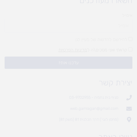
השארו מעודכנים
אימייל
להירשם לחדשות של מעיין לגן
קראתי ואני מסכים\ה ל
מדיניות הפרטיות
עדכנו אותי!
יצירת קשר
סניף בית נחמיה - 03-9702955
web.gamlagan@gmail.com
(מחסן לוגי`) דרך הכלנית 81 (משק 81)