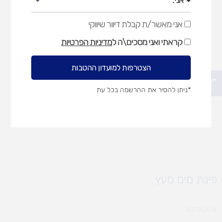
אני מאשר/ת קבלת דיוור שיווקי
אני
מאשר/ת
קראתי ואני מסכים\ה ל
מדיניות הפרטיות
קבלת
דיוור
שיווקי
הצטרפות למועדון ההטבות
פתח סרגל נגישות
*ניתן להסיר את ההרשמה בכל עת
פינת מים מעץ
90792414