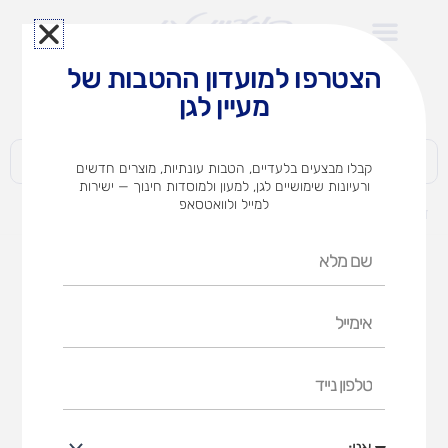
ילוג
תוכן
הצטרפו למועדון ההטבות של
לצוותי הוראה במוסדות חינוך וגני ילדים​
מעיין לגן
חברות | ארגונים | עסקים | פרטיים
קבלו מבצעים בלעדיים, הטבות עונתיות, מוצרים חדשים
ורעיונות שימושיים לגן, למעון ולמוסדות חינוך — ישירות
למייל ולוואטסאפ
דף הבית
מוצרים
פינת מים מעץ
שם
מלא
אימייל
טלפון
נייד
אני