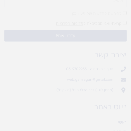
להירשם לחדשות של מעיין לגן
קראתי ואני מסכים\ה ל
מדיניות הפרטיות
עדכנו אותי!
יצירת קשר
סניף בית נחמיה - 03-9702955
web.gamlagan@gmail.com
(מחסן לוגי`) דרך הכלנית 81 (משק 81)
ניווט באתר
ראשי