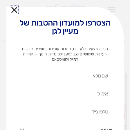
ילוג
תוכן
הצטרפו למועדון ההטבות של
לצוותי הוראה במוסדות חינוך וגני ילדים​
מעיין לגן
חברות | ארגונים | עסקים | פרטיים
קבלו מבצעים בלעדיים, הטבות עונתיות, מוצרים חדשים
ורעיונות שימושיים לגן, למעון ולמוסדות חינוך — ישירות
למייל ולוואטסאפ
דף הבית
מוצרים
פיקולינו
שם
מלא
אימייל
טלפון
נייד
אני