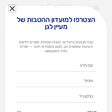
ילוג
תוכן
הצטרפו למועדון ההטבות של
לצוותי הוראה במוסדות חינוך וגני ילדים​
מעיין לגן
חברות | ארגונים | עסקים | פרטיים
קבלו מבצעים בלעדיים, הטבות עונתיות, מוצרים חדשים
ורעיונות שימושיים לגן, למעון ולמוסדות חינוך — ישירות
למייל ולוואטסאפ
דף הבית
מוצרים
פלוס מינוס
שם
מלא
אימייל
טלפון
נייד
אני