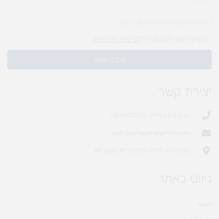
להירשם לחדשות של מעיין לגן
קראתי ואני מסכים\ה ל
מדיניות הפרטיות
עדכנו אותי!
יצירת קשר
סניף בית נחמיה - 03-9702955
web.gamlagan@gmail.com
(מחסן לוגי`) דרך הכלנית 81 (משק 81)
ניווט באתר
ראשי