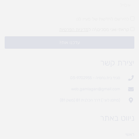
להירשם לחדשות של מעיין לגן
קראתי ואני מסכים\ה ל
מדיניות הפרטיות
עדכנו אותי!
יצירת קשר
סניף בית נחמיה - 03-9702955
web.gamlagan@gmail.com
(מחסן לוגי`) דרך הכלנית 81 (משק 81)
ניווט באתר
ראשי