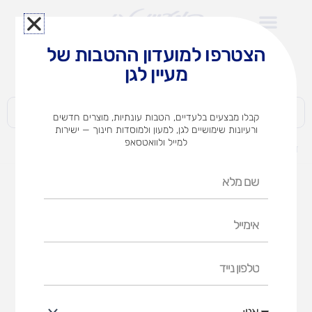
ילוג
תוכן
הצטרפו למועדון ההטבות של
לצוותי הוראה במוסדות חינוך וגני ילדים​
מעיין לגן
חברות | ארגונים | עסקים | פרטיים
קבלו מבצעים בלעדיים, הטבות עונתיות, מוצרים חדשים
ורעיונות שימושיים לגן, למעון ולמוסדות חינוך — ישירות
למייל ולוואטסאפ
דף הבית
מוצרים
פנדה 12 מטאלי אומגה
שם
מלא
אימייל
טלפון
נייד
אני