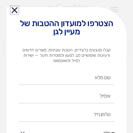
ילוג
תוכן
הצטרפו למועדון ההטבות של
לצוותי הוראה במוסדות חינוך וגני ילדים​
מעיין לגן
חברות | ארגונים | עסקים | פרטיים
קבלו מבצעים בלעדיים, הטבות עונתיות, מוצרים חדשים
ורעיונות שימושיים לגן, למעון ולמוסדות חינוך — ישירות
למייל ולוואטסאפ
דף הבית
מוצרים
פנדמיק – משחק קופסה
שם
מלא
אימייל
טלפון
נייד
אני