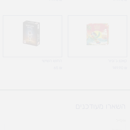
קאטן ג`וניור
החוש השישי
65
₪
149.90
₪
השארו מעודכנים
אימייל