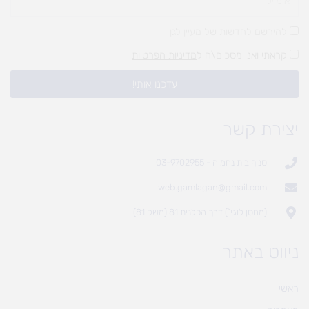
להירשם לחדשות של מעיין לגן
קראתי ואני מסכים\ה ל
מדיניות הפרטיות
עדכנו אותי!
יצירת קשר
סניף בית נחמיה - 03-9702955
web.gamlagan@gmail.com
(מחסן לוגי`) דרך הכלנית 81 (משק 81)
ניווט באתר
ראשי