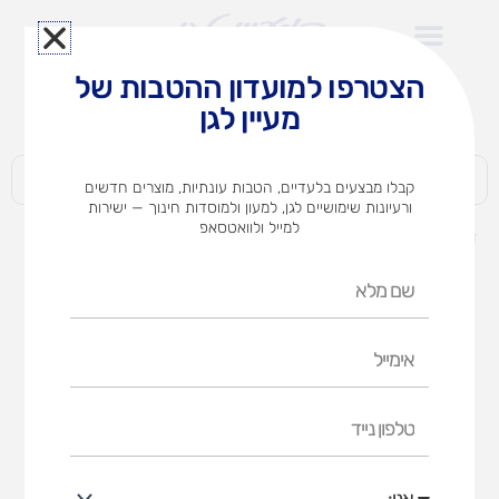
ילוג
תוכן
הצטרפו למועדון ההטבות של
לצוותי הוראה במוסדות חינוך וגני ילדים​
מעיין לגן
חברות | ארגונים | עסקים | פרטיים
קבלו מבצעים בלעדיים, הטבות עונתיות, מוצרים חדשים
ורעיונות שימושיים לגן, למעון ולמוסדות חינוך — ישירות
למייל ולוואטסאפ
דף הבית
מוצרים
פסטל שמן 12 ג'יוטו
שם
מלא
אימייל
טלפון
נייד
אני