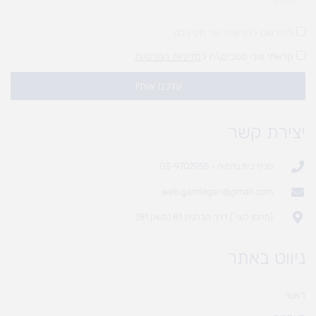
להירשם לחדשות של מעיין לגן
קראתי ואני מסכים\ה ל
מדיניות הפרטיות
עדכנו אותי!
יצירת קשר
סניף בית נחמיה - 03-9702955
web.gamlagan@gmail.com
(מחסן לוגי`) דרך הכלנית 81 (משק 81)
ניווט באתר
ראשי