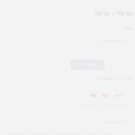
טווח
18
₪
–
15
₪
מחירים:
כמות
צבע
עד
של
פסי
קישוט
(אופציות
לבחירה)
הוספה לסל
חזרה לכל המוצרים
עד 3 תשלומים בכרטיס אשראי
עלות משלוח​