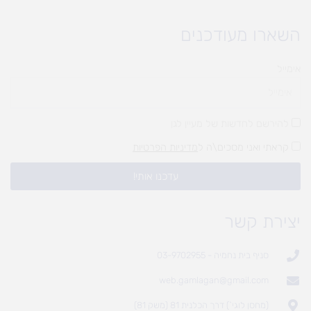
השארו מעודכנים
אימייל
להירשם לחדשות של מעיין לגן
קראתי ואני מסכים\ה ל
מדיניות הפרטיות
עדכנו אותי!
יצירת קשר
סניף בית נחמיה - 03-9702955
web.gamlagan@gmail.com
(מחסן לוגי`) דרך הכלנית 81 (משק 81)