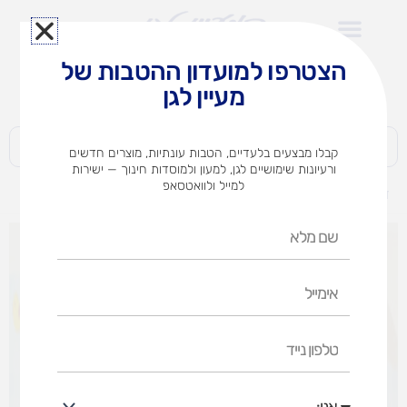
ילוג
תוכן
הצטרפו למועדון ההטבות של
לצוותי הוראה במוסדות חינוך וגני ילדים​
מעיין לגן
חברות | ארגונים | עסקים | פרטיים
קבלו מבצעים בלעדיים, הטבות עונתיות, מוצרים חדשים
ורעיונות שימושיים לגן, למעון ולמוסדות חינוך — ישירות
למייל ולוואטסאפ
דף הבית
מוצרים
פסי קישוט (אופציות לבחירה)
שם
מלא
אימייל
טלפון
נייד
אני