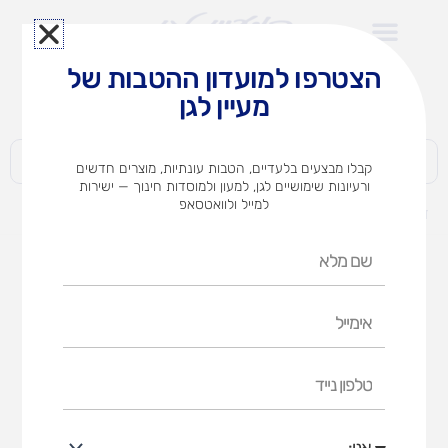
ילוג
תוכן
הצטרפו למועדון ההטבות של
לצוותי הוראה במוסדות חינוך וגני ילדים​
מעיין לגן
חברות | ארגונים | עסקים | פרטיים
קבלו מבצעים בלעדיים, הטבות עונתיות, מוצרים חדשים
ורעיונות שימושיים לגן, למעון ולמוסדות חינוך — ישירות
למייל ולוואטסאפ
דף הבית
מוצרים
פעמון בכלוב
שם
מלא
אימייל
טלפון
נייד
אני