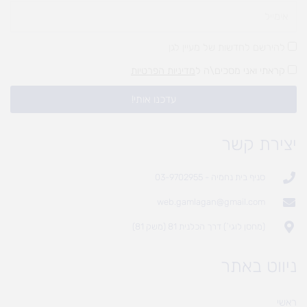
להירשם לחדשות של מעיין לגן
קראתי ואני מסכים\ה ל
מדיניות הפרטיות
עדכנו אותי!
יצירת קשר
סניף בית נחמיה - 03-9702955
web.gamlagan@gmail.com
(מחסן לוגי`) דרך הכלנית 81 (משק 81)
ניווט באתר
ראשי