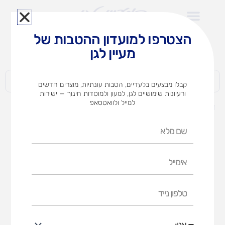
ילוג
תוכן
הצטרפו למועדון ההטבות של
לצוותי הוראה במוסדות חינוך וגני ילדים​
מעיין לגן
חברות | ארגונים | עסקים | פרטיים
קבלו מבצעים בלעדיים, הטבות עונתיות, מוצרים חדשים
ורעיונות שימושיים לגן, למעון ולמוסדות חינוך — ישירות
למייל ולוואטסאפ
דף הבית
מוצרים
פעמון על אטב
שם
מלא
אימייל
טלפון
נייד
אני