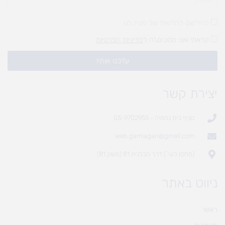
להירשם לחדשות של מעיין לגן
קראתי ואני מסכים\ה ל
מדיניות הפרטיות
עדכנו אותי!
יצירת קשר
סניף בית נחמיה - 03-9702955
web.gamlagan@gmail.com
(מחסן לוגי`) דרך הכלנית 81 (משק 81)
ניווט באתר
ראשי