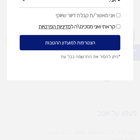
אני מאשר/ת קבלת דיוור שיווקי
אני
מאשר/ת
קראתי ואני מסכים\ה ל
מדיניות הפרטיות
קבלת
דיוור
שיווקי
הצטרפות למועדון ההטבות
פתח סרגל נגישות
*ניתן להסיר את ההרשמה בכל עת
פעמון על אטב
עיצוב מיוחד מפלסטיק קפיצי מאפשר תליית הפעמון.
במבחר צבעים.