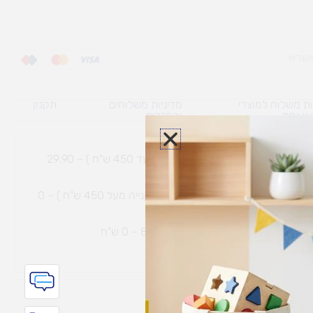
ת משלוח למוצרי
מדיניות משלוחים
תקנון
גי נפח ​
והחזרות
משלוח עם שליח עד הבית תוך 7 ימי עסקים (בקנייה עד 450 ש"ח ) – 29.90
משלוח חינם עם שליח עד הבית תוך 7 ימי עסקים (בקנייה מעל 450 ש"ח ) – 0
ת נחמיה – (מחסן לוגי`) דרך
הכלנית 81 – 0 ש"ח