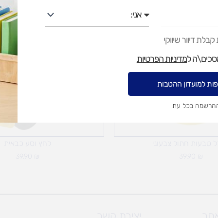
אני
בלת דיוור שיווקי
מסכים\ה ל
מדיניות הפרטיות
ות למועדון ההטבות
ההרשמה בכל עת
 טבעות חתול צבעוני
לחץ וסע כבאית
39.90
₪
39.90
₪
אתר
יצירת קשר