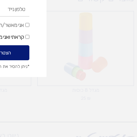
טלפון
נייד
אני
אני מאשר/ת ק
מאשר/ת
קראתי ואני 
קבלת
דיוור
הצטרפ
שיווקי
*ניתן להסיר את 
מגדל 8 כוסות
מגדל
25
₪
ניווט ב