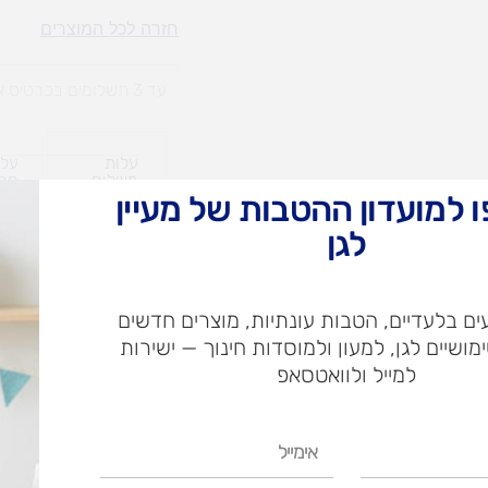
פעמון
חזרה לכל המוצרים
תה
מניקל
עד 3 תשלומים בכרטיס אשראי
עלות
עלו
משלוח​
חרי
 למועדון ההטבות של מעיין
לגן
ש"ח
ם בלעדיים, הטבות עונתיות, מוצרים חדשים
ש"ח
ימושיים לגן, למעון ולמוסדות חינוך — ישירות
איסוף עצמי בי
למייל ולוואטסאפ
אימייל