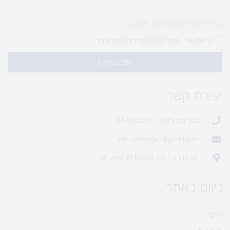
להירשם לחדשות של מעיין לגן
קראתי ואני מסכים\ה ל
מדיניות הפרטיות
עדכנו אותי!
יצירת קשר
סניף בית נחמיה - 03-9702955
web.gamlagan@gmail.com
(מחסן לוגי`) דרך הכלנית 81 (משק 81)
ניווט באתר
ראשי