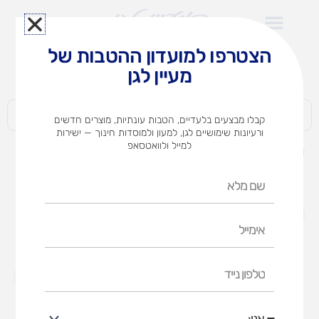
ילוג
תוכן
הצטרפו למועדון ההטבות של
לצוותי הוראה במוסדות חינוך וגני ילדים​
מעיין לגן
חברות | ארגונים | עסקים | פרטיים
קבלו מבצעים בלעדיים, הטבות עונתיות, מוצרים חדשים
ורעיונות שימושיים לגן, למעון ולמוסדות חינוך — ישירות
למייל ולוואטסאפ
דף הבית
מוצרים
פעמוני חיות
שם
מלא
אימייל
טלפון
נייד
אני