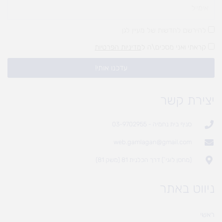
להירשם לחדשות של מעיין לגן
קראתי ואני מסכים\ה ל
מדיניות הפרטיות
עדכנו אותי!
יצירת קשר
סניף בית נחמיה - 03-9702955
web.gamlagan@gmail.com
(מחסן לוגי`) דרך הכלנית 81 (משק 81)
ניווט באתר
ראשי