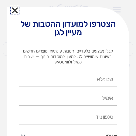
ילוג
תוכן
הצטרפו למועדון ההטבות של
לצוותי הוראה במוסדות חינוך וגני ילדים​
מעיין לגן
חברות | ארגונים | עסקים | פרטיים
קבלו מבצעים בלעדיים, הטבות עונתיות, מוצרים חדשים
ורעיונות שימושיים לגן, למעון ולמוסדות חינוך — ישירות
למייל ולוואטסאפ
דף הבית
מוצרים
פשוט א,ב
שם
מלא
אימייל
טלפון
נייד
אני