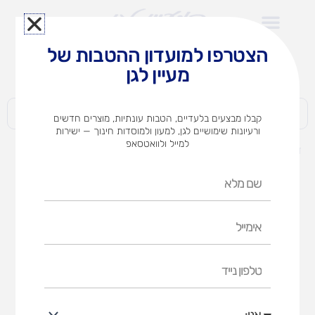
ילוג
תוכן
הצטרפו למועדון ההטבות של
לצוותי הוראה במוסדות חינוך וגני ילדים​
מעיין לגן
חברות | ארגונים | עסקים | פרטיים
קבלו מבצעים בלעדיים, הטבות עונתיות, מוצרים חדשים
ורעיונות שימושיים לגן, למעון ולמוסדות חינוך — ישירות
למייל ולוואטסאפ
דף הבית
מוצרים
פשוט לאיית א'
שם
מלא
אימייל
טלפון
נייד
אני