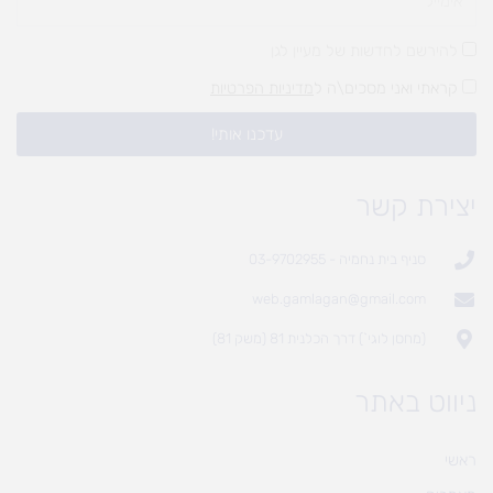
להירשם לחדשות של מעיין לגן
קראתי ואני מסכים\ה ל
מדיניות הפרטיות
עדכנו אותי!
יצירת קשר
סניף בית נחמיה - 03-9702955
web.gamlagan@gmail.com
(מחסן לוגי`) דרך הכלנית 81 (משק 81)
ניווט באתר
ראשי