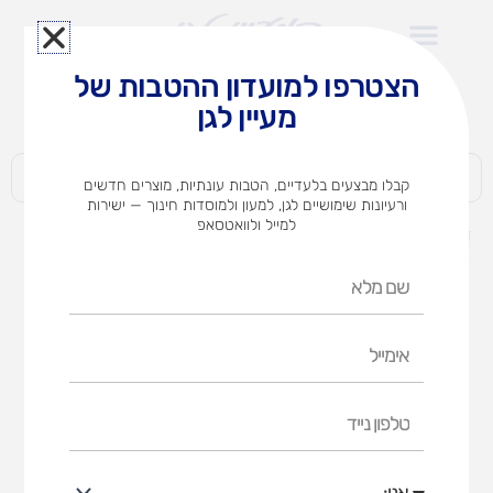
ילוג
תוכן
הצטרפו למועדון ההטבות של
לצוותי הוראה במוסדות חינוך וגני ילדים​
מעיין לגן
חברות | ארגונים | עסקים | פרטיים
קבלו מבצעים בלעדיים, הטבות עונתיות, מוצרים חדשים
ורעיונות שימושיים לגן, למעון ולמוסדות חינוך — ישירות
למייל ולוואטסאפ
דף הבית
מוצרים
פשוט לאיית באנגלית א'
שם
מלא
אימייל
טלפון
נייד
אני