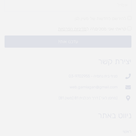
להירשם לחדשות של מעיין לגן
קראתי ואני מסכים\ה ל
מדיניות הפרטיות
עדכנו אותי!
יצירת קשר
סניף בית נחמיה - 03-9702955
web.gamlagan@gmail.com
(מחסן לוגי`) דרך הכלנית 81 (משק 81)
ניווט באתר
ראשי