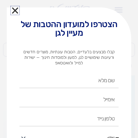
ילוג
תוכן
הצטרפו למועדון ההטבות של
לצוותי הוראה במוסדות חינוך וגני ילדים​
מעיין לגן
חברות | ארגונים | עסקים | פרטיים
קבלו מבצעים בלעדיים, הטבות עונתיות, מוצרים חדשים
ורעיונות שימושיים לגן, למעון ולמוסדות חינוך — ישירות
למייל ולוואטסאפ
דף הבית
מוצרים
צבעים לפעוטות
שם
מלא
אימייל
טלפון
נייד
אני