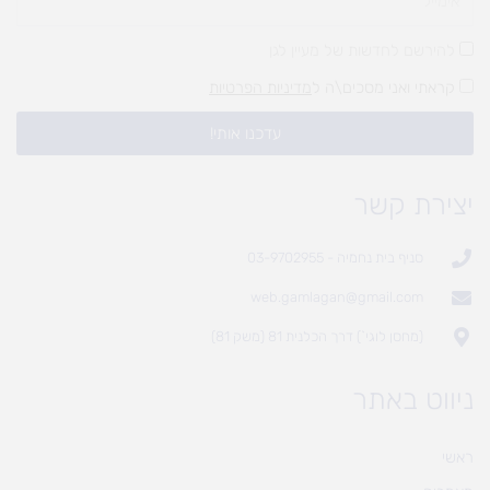
להירשם לחדשות של מעיין לגן
קראתי ואני מסכים\ה ל
מדיניות הפרטיות
עדכנו אותי!
יצירת קשר
סניף בית נחמיה - 03-9702955
web.gamlagan@gmail.com
(מחסן לוגי`) דרך הכלנית 81 (משק 81)
ניווט באתר
ראשי