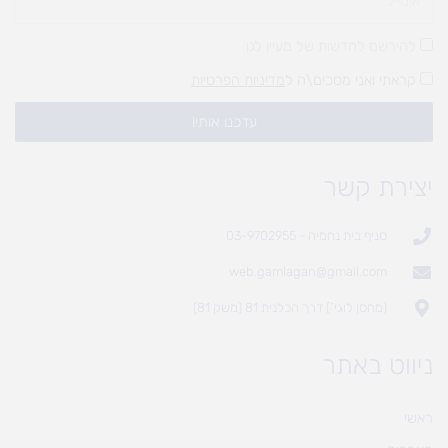
להירשם לחדשות של מעיין לגן
קראתי ואני מסכים\ה ל
מדיניות הפרטיות
עדכנו אותי!
יצירת קשר
סניף בית נחמיה - 03-9702955
web.gamlagan@gmail.com
(מחסן לוגי`) דרך הכלנית 81 (משק 81)
ניווט באתר
ראשי