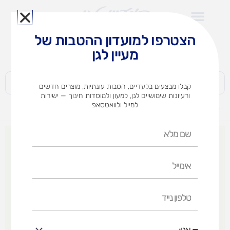
ילוג
תוכן
הצטרפו למועדון ההטבות של
לצוותי הוראה במוסדות חינוך וגני ילדים​
מעיין לגן
חברות | ארגונים | עסקים | פרטיים
קבלו מבצעים בלעדיים, הטבות עונתיות, מוצרים חדשים
ורעיונות שימושיים לגן, למעון ולמוסדות חינוך — ישירות
למייל ולוואטסאפ
דף הבית
מוצרים
צורה וצבע
שם
מלא
אימייל
טלפון
נייד
אני