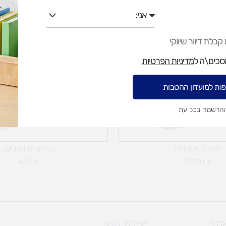
אני
בלת דיוור שיווקי
מסכים\ה ל
מדיניות הפרטיות
ות למועדון ההטבות
ההרשמה בכל עת
חייגן המספרים
כפתורים בתנועה
449
₪
159.90
₪
אתר
יצירת קשר