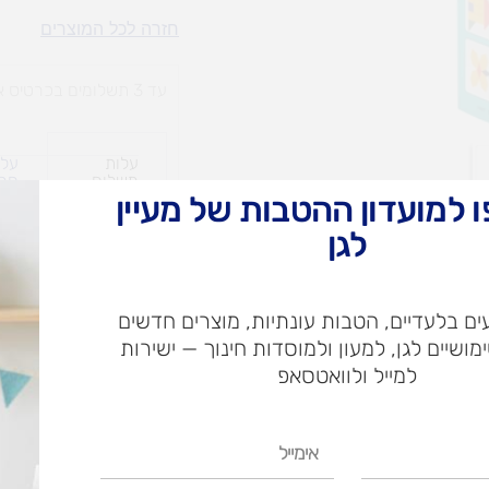
צורות
חזרה לכל המוצרים
בחשיבה
עד 3 תשלומים בכרטיס אשראי
עלות
עלו
משלוח​
חרי
 למועדון ההטבות של מעיין
לגן
ש"ח
ם בלעדיים, הטבות עונתיות, מוצרים חדשים
ש"ח
ימושיים לגן, למעון ולמוסדות חינוך — ישירות
איסוף עצמי בי
למייל ולוואטסאפ
אימייל