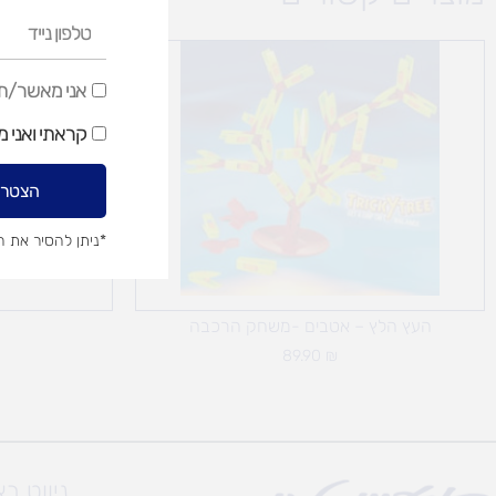
טלפון
נייד
אני
אני מאשר/ת ק
מאשר/ת
קראתי ואני 
קבלת
דיוור
הצטרפ
שיווקי
*ניתן להסיר את 
העץ הלץ – אטבים -משחק הרכבה
89.90
₪
ניווט ב