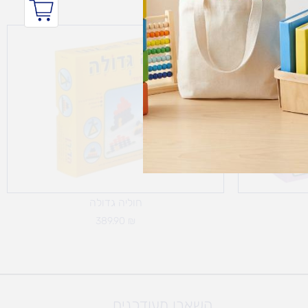
חוליה גדולה
389.90
₪
השארו מעודכנים