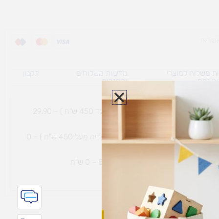
ת משלוח למוצרי
מדיניות משלוחים
תקנון
גי נפח ​
והחזרות
משלוח עם שליח עד הבית תוך 7 ימי עסקים (בקנייה עד 450 ש"ח ) – 29.90
משלוח חינם עם שליח עד הבית תוך 7 ימי עסקים (בקנייה מעל 450 ש"ח ) – 0
ת נחמיה – (מחסן לוגי`) דרך
הכלנית 81 – 0 ש"ח