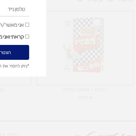
טלפון
נייד
אני
אני מאשר/ת ק
מאשר/ת
קראתי ואני 
קבלת
דיוור
הצטרפ
שיווקי
*ניתן להסיר את 
הפכים – משחק קופסה
משח
29.90
₪
ניווט ב