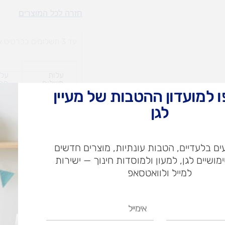
צורות
חזרה לכל המוצרים
בצבעים
עד 3 תשלומים בכרטיס אשראי
עלות
עלו
משלוח​
חרי
 למועדון ההטבות של מעיין
לגן
ש"ח
ם בלעדיים, הטבות עונתיות, מוצרים חדשים
ש"ח
ימושיים לגן, למעון ולמוסדות חינוך — ישירות
איסוף עצמי בי
למייל ולוואטסאפ
אימייל