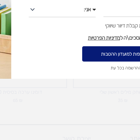
אני
בלת דיוור שיווקי
מסכים\ה ל
מדיניות הפרטיות
ות למועדון ההטבות
ההרשמה בכל עת
ק מילים ראשון שלי
דומינו ערכה בסיסית 250
65
₪
35
₪
אתר
יצירת קשר