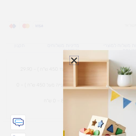
ת משלוח למוצרי
מדיניות משלוחים
תקנון
גי נפח ​
והחזרות
משלוח עם שליח עד הבית תוך 7 ימי עסקים (בקנייה עד 450 ש"ח ) – 29.90
משלוח חינם עם שליח עד הבית תוך 7 ימי עסקים (בקנייה מעל 450 ש"ח ) – 0
ת נחמיה – (מחסן לוגי`) דרך
הכלנית 81 – 0 ש"ח