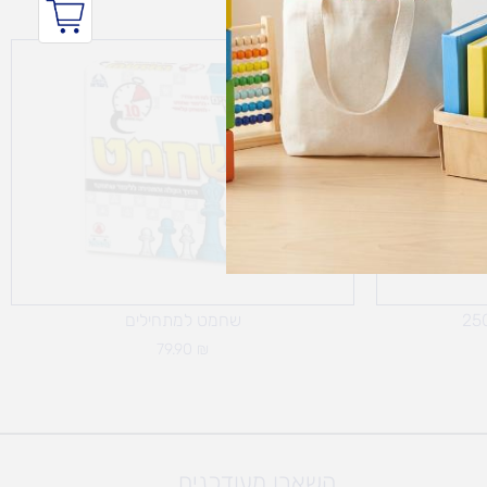
שחמט למתחילים
79.90
₪
השארו מעודכנים