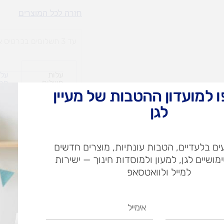
צור
חזרה לכל המוצרים
צורה
עד 3 תשלומים בכרטיס אשראי
עלות
עלו
משלוח​
חרי
 למועדון ההטבות של מעיין
לגן
ש"ח
ם בלעדיים, הטבות עונתיות, מוצרים חדשים
ש"ח
ימושיים לגן, למעון ולמוסדות חינוך — ישירות
איסוף עצמי בי
למייל ולוואטסאפ
אימייל