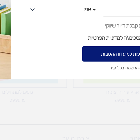
אני
בלת דיוור שיווקי
מסכים\ה ל
מדיניות הפרטיות
ות למועדון ההטבות
ההרשמה בכל עת
אזל מן המלאי
ארץ עיר חי צומח
גופים למתחילים
39.90
₪
69.90
₪
אתר
יצירת קשר