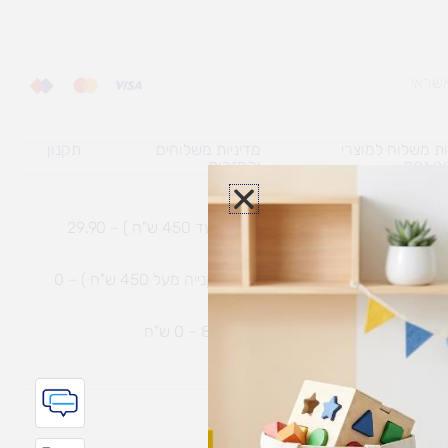
ת משלוח למוצרי
מדיניות משלוחים
תקנון
גי נפח ​
והחזרות
משלוח עם שליח עד הבית תוך 7 ימי עסקים (בקנייה עד 450 ש"ח ) – 29.90
משלוח חינם עם שליח עד הבית תוך 7 ימי עסקים (בקנייה מעל 450 ש"ח ) – 0
ת נחמיה – (מחסן לוגי`) דרך
הכלנית 81 – 0 ש"ח