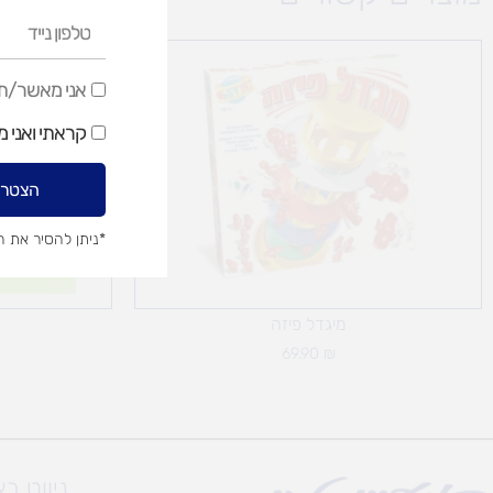
טלפון
נייד
אני
אני מאשר/ת ק
מאשר/ת
קראתי ואני 
קבלת
דיוור
הצטרפ
שיווקי
*ניתן להסיר את 
מיגדל פיזה
69.90
₪
ניווט ב