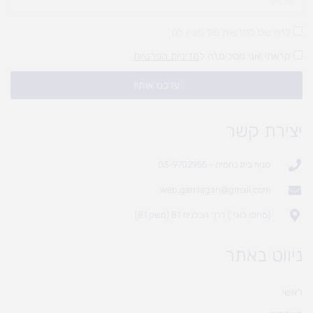
להירשם לחדשות של מעיין לגן
קראתי ואני מסכים\ה ל
מדיניות הפרטיות
עדכנו אותי!
יצירת קשר
סניף בית נחמיה - 03-9702955
web.gamlagan@gmail.com
(מחסן לוגי`) דרך הכלנית 81 (משק 81)
ניווט באתר
ראשי