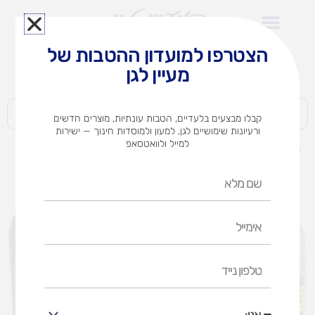
ילוג
תוכן
הצטרפו למועדון ההטבות של
לצוותי הוראה במוסדות חינוך וגני ילדים​
מעיין לגן
חברות | ארגונים | עסקים | פרטיים
קבלו מבצעים בלעדיים, הטבות עונתיות, מוצרים חדשים
ורעיונות שימושיים לגן, למעון ולמוסדות חינוך — ישירות
למייל ולוואטסאפ
דף הבית
מוצרים
צמדן נקבה 10 מ' ריבועים BIG
שם
מלא
אימייל
טלפון
נייד
אני