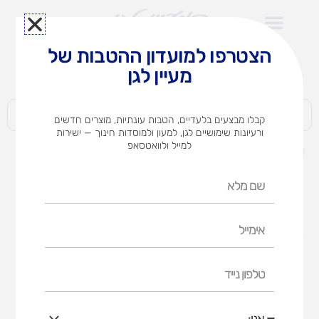
ילוג
תוכן
הצטרפו למועדון ההטבות של
לצוותי הוראה במוסדות חינוך וגני ילדים​
מעיין לגן
חברות | ארגונים | עסקים | פרטיים
קבלו מבצעים בלעדיים, הטבות עונתיות, מוצרים חדשים
ורעיונות שימושיים לגן, למעון ולמוסדות חינוך — ישירות
למייל ולוואטסאפ
דף הבית
מוצרים
קאפה גליון 1.0 (אופציות לבחירה)
שם
מלא
אימייל
טלפון
נייד
אני