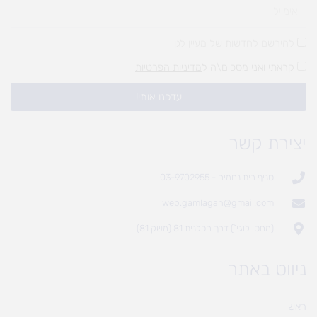
להירשם לחדשות של מעיין לגן
קראתי ואני מסכים\ה ל
מדיניות הפרטיות
עדכנו אותי!
יצירת קשר
סניף בית נחמיה - 03-9702955
web.gamlagan@gmail.com
(מחסן לוגי`) דרך הכלנית 81 (משק 81)
ניווט באתר
ראשי