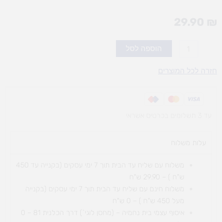
29.90
₪
כמות
הוספה לסל
של
קאפה
חזרה לכל המוצרים
גליון
1.0
(אופציות
עד 3 תשלומים בכרטיס אשראי
לבחירה)
עלות משלוח​
משלוח עם שליח עד הבית תוך 7 ימי עסקים (בקנייה עד 450
ש"ח ) – 29.90 ש"ח
משלוח חינם עם שליח עד הבית תוך 7 ימי עסקים (בקנייה
מעל 450 ש"ח ) – 0 ש"ח
איסוף עצמי בית נחמיה – (מחסן לוגי`) דרך
הכלנית 81 – 0