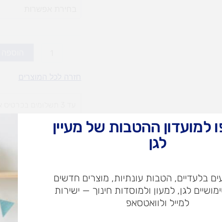
קאפה
0.5
(אופציות
לבחירה)
הוספה 
חזרה לכל המוצרים
עד 3 תשלומים בכרטיס אשראי
 למועדון ההטבות של מעיין
עלות
עלו
לגן
משלוח​
חרי
ם בלעדיים, הטבות עונתיות, מוצרים חדשים
ימושיים לגן, למעון ולמוסדות חינוך — ישירות
ש"ח
למייל ולוואטסאפ
ש"ח