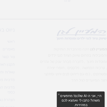
13
₪
ניווט ב
ראשי
המעיין לגן
הינה מהחברות הותיקות
מאמרים
והמובילות בתחום שיווק הציוד לגני ילדים
צור קשר
ומוסדות חינוך , לחברה מבחר ענק של עזרים
תקנון האת
, ערכות המחשה , פלקטים , חומרי יצירה
שאלות ותש
ומשחקים , כמו גם ריהוט פנים וחוץ ומתקני
מדיניות פר
חצר המיועדים לגיל הרך .
מדיניות ה
כספי
היי, אני ה-AI שלכם! מחפשים
הצהרת נגי
משהו? כתבו לי ואמצא לכם
במהירות.