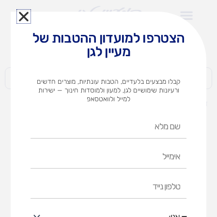
ילוג
תוכן
הצטרפו למועדון ההטבות של
לצוותי הוראה במוסדות חינוך וגני ילדים​
מעיין לגן
חברות | ארגונים | עסקים | פרטיים
קבלו מבצעים בלעדיים, הטבות עונתיות, מוצרים חדשים
ורעיונות שימושיים לגן, למעון ולמוסדות חינוך — ישירות
למייל ולוואטסאפ
דף הבית
מוצרים
קוביות לגו ענק 48 יח'
שם
מלא
אימייל
טלפון
נייד
אני