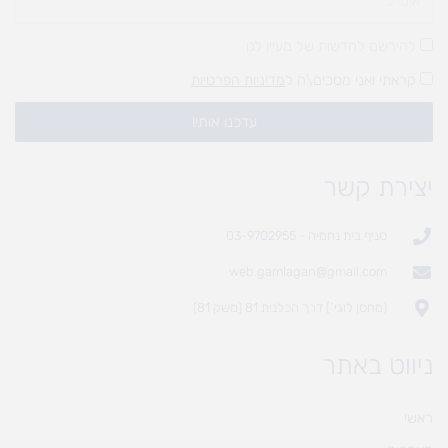
להירשם לחדשות של מעיין לגן
קראתי ואני מסכים\ה ל
מדיניות הפרטיות
עדכנו אותי!
יצירת קשר
סניף בית נחמיה - 03-9702955
web.gamlagan@gmail.com
(מחסן לוגי`) דרך הכלנית 81 (משק 81)
ניווט באתר
ראשי