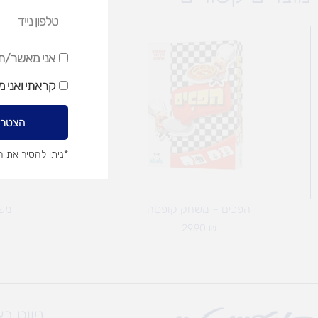
טלפון
נייד
אני
אני מאשר/ת ק
מאשר/ת
קראתי ואני 
קבלת
דיוור
הצטרפ
שיווקי
*ניתן להסיר את 
הפכים – משחק קופסה
משח
29.90
₪
ניווט ב