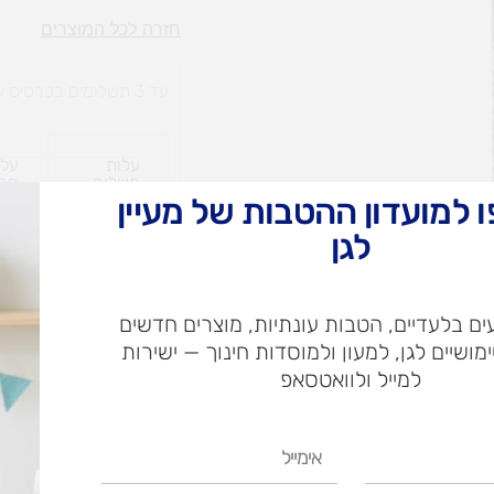
קומנדו
חזרה לכל המוצרים
צוללות
ענק
עד 3 תשלומים בכרטיס אשראי
עלות
עלו
משלוח​
חרי
 למועדון ההטבות של מעיין
לגן
ש"ח
ם בלעדיים, הטבות עונתיות, מוצרים חדשים
ש"ח
ימושיים לגן, למעון ולמוסדות חינוך — ישירות
איסוף עצמי בי
למייל ולוואטסאפ
אימייל