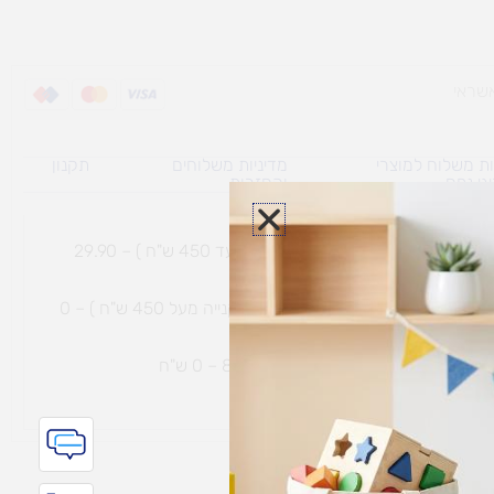
ת משלוח למוצרי
מדיניות משלוחים
תקנון
גי נפח ​
והחזרות
משלוח עם שליח עד הבית תוך 7 ימי עסקים (בקנייה עד 450 ש"ח ) – 29.90
משלוח חינם עם שליח עד הבית תוך 7 ימי עסקים (בקנייה מעל 450 ש"ח ) – 0
ת נחמיה – (מחסן לוגי`) דרך
הכלנית 81 – 0 ש"ח