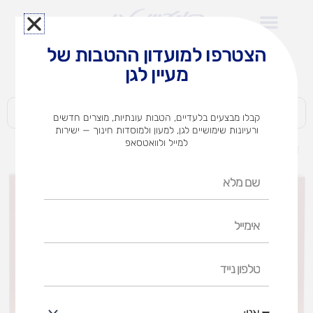
ילוג
תוכן
הצטרפו למועדון ההטבות של
לצוותי הוראה במוסדות חינוך וגני ילדים​
מעיין לגן
חברות | ארגונים | עסקים | פרטיים
קבלו מבצעים בלעדיים, הטבות עונתיות, מוצרים חדשים
ורעיונות שימושיים לגן, למעון ולמוסדות חינוך — ישירות
למייל ולוואטסאפ
דף הבית
מוצרים
קטאן-המתיישבים של קטאן
שם
מלא
אימייל
טלפון
נייד
אני