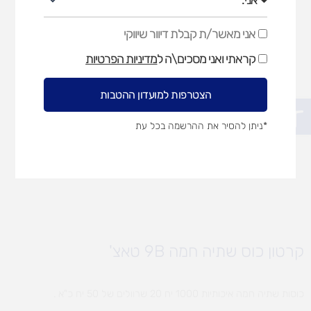
אני מאשר/ת קבלת דיוור שיווקי
אני
מאשר/ת
קראתי ואני מסכים\ה ל
מדיניות הפרטיות
קבלת
דיוור
שיווקי
הצטרפות למועדון ההטבות
פתח סרגל נגישות
*ניתן להסיר את ההרשמה בכל עת
קרטון כוס שתיה חמה 9B טאצ'
כוסות שתיה חמה איכותיות 1000 יח 20 שרוולים של 50 יח כ"א .