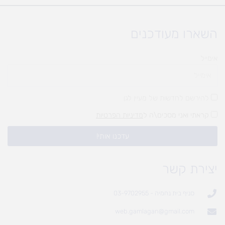
השארו מעודכנים
אימייל
להירשם לחדשות של מעיין לגן
קראתי ואני מסכים\ה ל
מדיניות הפרטיות
עדכנו אותי!
יצירת קשר
סניף בית נחמיה - 03-9702955
web.gamlagan@gmail.com