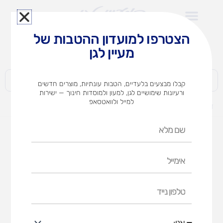
ילוג
תוכן
הצטרפו למועדון ההטבות של
לצוותי הוראה במוסדות חינוך וגני ילדים​
מעיין לגן
חברות | ארגונים | עסקים | פרטיים
קבלו מבצעים בלעדיים, הטבות עונתיות, מוצרים חדשים
ורעיונות שימושיים לגן, למעון ולמוסדות חינוך — ישירות
למייל ולוואטסאפ
דף הבית
מוצרים
קרטון כוס שתיה חמה 9B טאצ'
שם
מלא
אימייל
טלפון
נייד
אני