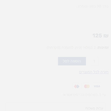
גודל 9B בינוני ומומלץ..
125
₪
כמות
זמינות:
2 במלאי (ניתן להזמנה מוקדמת)
של
קרטון
הוספה לסל
כוס
שתיה
חזרה לכל המוצרים
חמה
9B
טאצ'
עד 3 תשלומים בכרטיס אשראי
עלות משלוח​