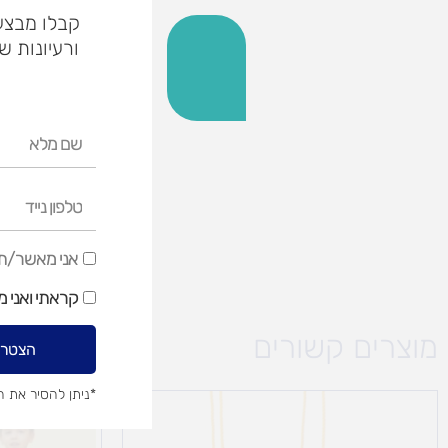
קבלו מבצעי
ורעיונות ש
שם
מלא
טלפון
נייד
אני
אני מאשר/ת ק
מאשר/ת
קראתי ואני 
קבלת
דיוור
מוצרים קשורים
הצטרפ
שיווקי
*ניתן להסיר את 