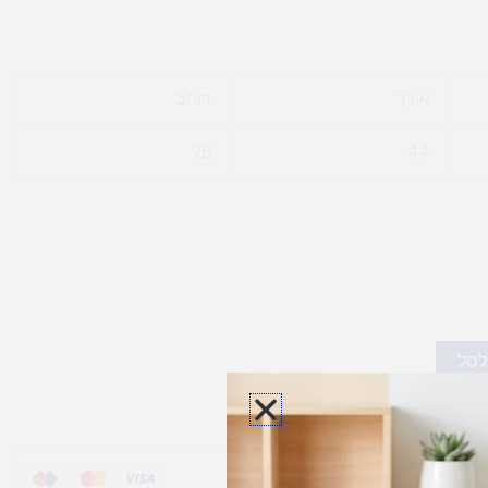
אורך
רוחב
75
44
לסל