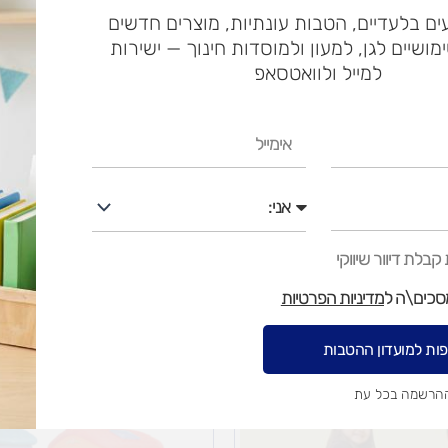
מסלול
ם בלעדיים, הטבות עונתיות, מוצרים חדשים
ארוך
ימושיים לגן, למעון ולמוסדות חינוך — ישירות
עלות
עלו
למייל ולוואטסאפ
משלוח​
חרי
אימייל
ש"ח
אני
ש"ח
איסוף עצמי בי
בלת דיוור שיווקי
מסכים\ה ל
מדיניות הפרטיות
ות למועדון ההטבות
ההרשמה בכל עת