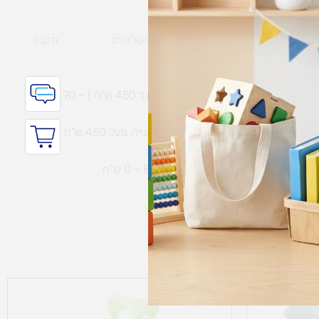
ת משלוח למוצרי
מדיניות משלוחים
תקנון
גי נפח ​
והחזרות
משלוח עם שליח עד הבית תוך 7 ימי עסקים (בקנייה עד 450 ש"ח ) – 29.90
משלוח חינם עם שליח עד הבית תוך 7 ימי עסקים (בקנייה מעל 450 ש"ח ) – 0
ת נחמיה – (מחסן לוגי`) דרך
הכלנית 81 – 0 ש"ח