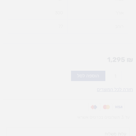
אורך
300
רוחב
77
1,295
₪
כמות
הוספה לסל
של
רכבת
חזרה לכל המוצרים
במדרון
3
מסלולים
עד 3 תשלומים בכרטיס אשראי
עלות משלוח​