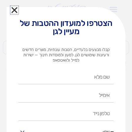
ילוג
תוכן
הצטרפו למועדון ההטבות של
לצוותי הוראה במוסדות חינוך וגני ילדים​
מעיין לגן
חברות | ארגונים | עסקים | פרטיים
קבלו מבצעים בלעדיים, הטבות עונתיות, מוצרים חדשים
ורעיונות שימושיים לגן, למעון ולמוסדות חינוך — ישירות
למייל ולוואטסאפ
דף הבית
מוצרים
רכבת במדרון 3 מסלולים
שם
מלא
אימייל
טלפון
נייד
אני