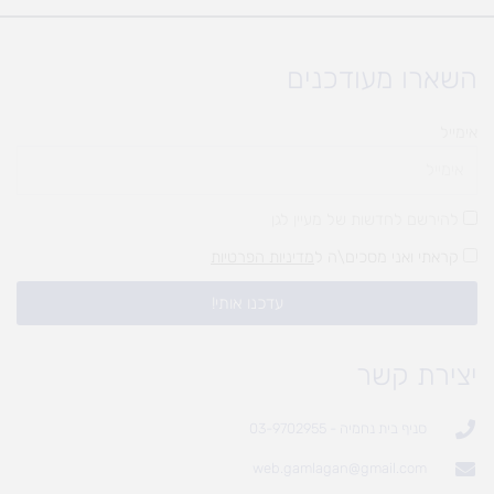
השארו מעודכנים
אימייל
להירשם לחדשות של מעיין לגן
קראתי ואני מסכים\ה ל
מדיניות הפרטיות
עדכנו אותי!
יצירת קשר
סניף בית נחמיה - 03-9702955
web.gamlagan@gmail.com