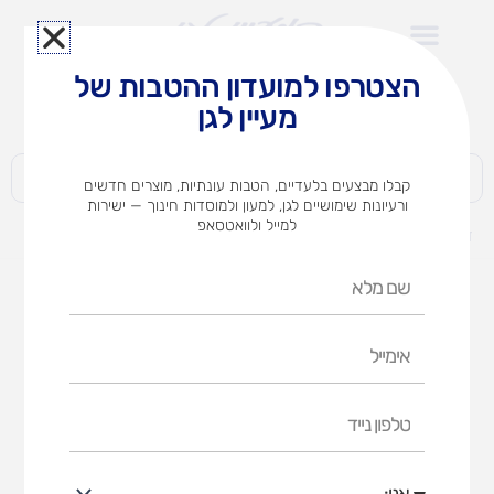
ילוג
תוכן
הצטרפו למועדון ההטבות של
לצוותי הוראה במוסדות חינוך וגני ילדים​
מעיין לגן
חברות | ארגונים | עסקים | פרטיים
קבלו מבצעים בלעדיים, הטבות עונתיות, מוצרים חדשים
ורעיונות שימושיים לגן, למעון ולמוסדות חינוך — ישירות
למייל ולוואטסאפ
דף הבית
מוצרים
רמיקוב-סופר קלאסיק
שם
מלא
אימייל
טלפון
נייד
אני