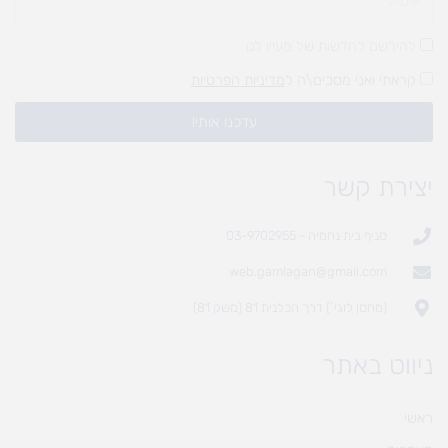
להירשם לחדשות של מעיין לגן
קראתי ואני מסכים\ה ל
מדיניות הפרטיות
עדכנו אותי!
יצירת קשר
סניף בית נחמיה - 03-9702955
web.gamlagan@gmail.com
(מחסן לוגי`) דרך הכלנית 81 (משק 81)
ניווט באתר
ראשי