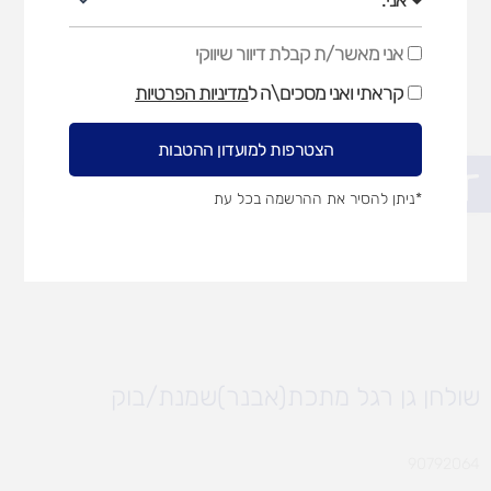
אני מאשר/ת קבלת דיוור שיווקי
אני
מאשר/ת
קראתי ואני מסכים\ה ל
מדיניות הפרטיות
קבלת
דיוור
שיווקי
הצטרפות למועדון ההטבות
פתח סרגל נגישות
*ניתן להסיר את ההרשמה בכל עת
שולחן גן רגל מתכת(אבנר)שמנת/בוק
90792064