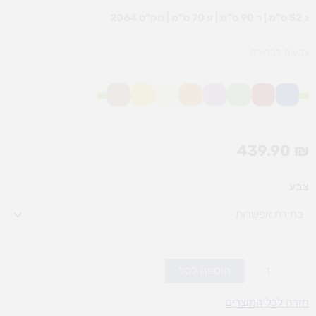
ג 52 ס”מ | ר 90 ס”מ | ע 70 ס”מ | מק"ט 2064
צבעים לבחירה
439.90
₪
כמות
צבע
של
שולחן
גן
רגל
מתכת(אבנר)שמנת/בוק
הוספה לסל
חזרה לכל המוצרים