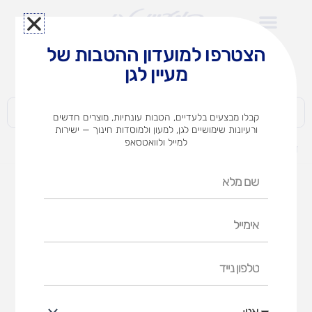
ילוג
תוכן
הצטרפו למועדון ההטבות של
לצוותי הוראה במוסדות חינוך וגני ילדים​
מעיין לגן
חברות | ארגונים | עסקים | פרטיים
קבלו מבצעים בלעדיים, הטבות עונתיות, מוצרים חדשים
ורעיונות שימושיים לגן, למעון ולמוסדות חינוך — ישירות
למייל ולוואטסאפ
דף הבית
מוצרים
שולחן גן רגל מתכת(אבנר)שמנת/בוק
שם
מלא
אימייל
טלפון
נייד
אני