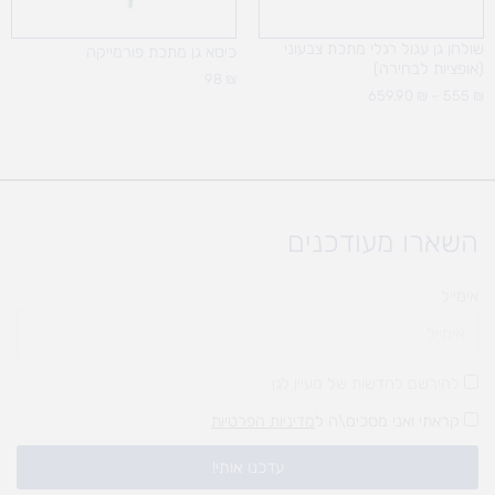
שולחן גן עגול רגלי מתכת צבעוני
כיסא גן מתכת פורמייקה
(אופציות לבחירה)
98
₪
659.90
₪
–
555
₪
השארו מעודכנים
אימייל
להירשם לחדשות של מעיין לגן
קראתי ואני מסכים\ה ל
מדיניות הפרטיות
עדכנו אותי!