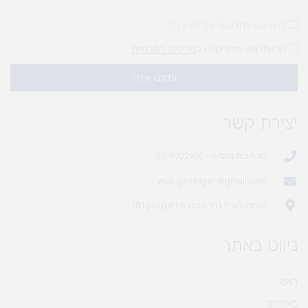
להירשם לחדשות של מעיין לגן
קראתי ואני מסכים\ה ל
מדיניות הפרטיות
עדכנו אותי!
יצירת קשר
סניף בית נחמיה - 03-9702955
web.gamlagan@gmail.com
(מחסן לוגי`) דרך הכלנית 81 (משק 81)
ניווט באתר
ראשי
מאמרים