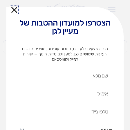
ילוג
תוכן
הצטרפו למועדון ההטבות של
לצוותי הוראה במוסדות חינוך וגני ילדים​
מעיין לגן
חברות | ארגונים | עסקים | פרטיים
קבלו מבצעים בלעדיים, הטבות עונתיות, מוצרים חדשים
ורעיונות שימושיים לגן, למעון ולמוסדות חינוך — ישירות
למייל ולוואטסאפ
דף הבית
מוצרים
שולחן לגו +2 כסאות
שם
מלא
אימייל
טלפון
נייד
אני