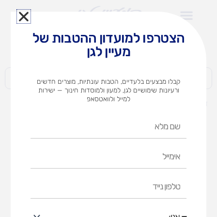
ילוג
תוכן
הצטרפו למועדון ההטבות של
לצוותי הוראה במוסדות חינוך וגני ילדים​
מעיין לגן
חברות | ארגונים | עסקים | פרטיים
קבלו מבצעים בלעדיים, הטבות עונתיות, מוצרים חדשים
ורעיונות שימושיים לגן, למעון ולמוסדות חינוך — ישירות
למייל ולוואטסאפ
דף הבית
מוצרים
שולחן עץ צבעוני רגל אורן
שם
מלא
אימייל
טלפון
נייד
אני