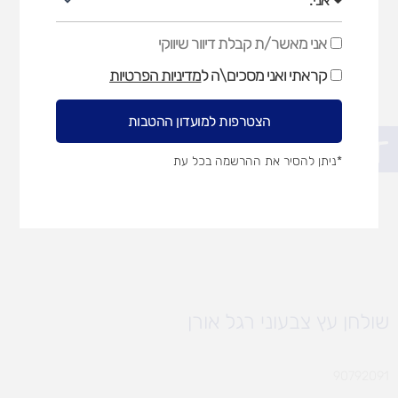
אני מאשר/ת קבלת דיוור שיווקי
אני
מאשר/ת
קראתי ואני מסכים\ה ל
מדיניות הפרטיות
קבלת
דיוור
שיווקי
הצטרפות למועדון ההטבות
פתח סרגל נגישות
*ניתן להסיר את ההרשמה בכל עת
שולחן עץ צבעוני רגל אורן
90792091