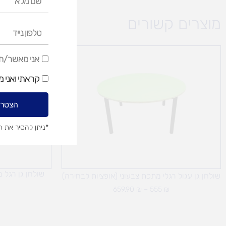
מלא
מוצרים קשורים
טלפון
נייד
טווח
אני
אני מאשר/ת ק
מחירים:
מאשר/ת
עד
קראתי ואני 
קבלת
דיוור
הצטרפ
שיווקי
*ניתן להסיר את 
שולחן גן רגל 
שולחן גן עגול רגלי מתכת צבעוני (אופציות לבחירה)
659.90
₪
–
555
₪