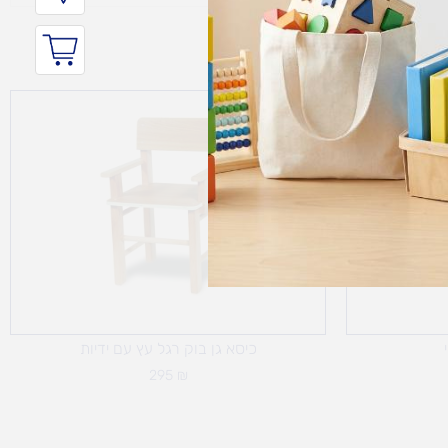
כיסא גן בוק רגל עץ עם ידיות
295
₪