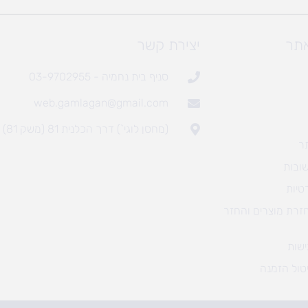
אתר
יצירת קשר
סניף בית נחמיה - 03-9702955
web.gamlagan@gmail.com
(מחסן לוגי`) דרך הכלנית 81 (משק 81)
ר
ובות
טיות
חזרת מוצרים והחזר
שות
טול הזמנה