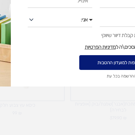
אני
בלת דיוור שיווקי
מסכים\ה ל
מדיניות הפרטיות
ות למועדון ההטבות
ההרשמה בכל עת
מתכת(אבנר)שמנת/בוק (אופציות
כיסא עץ צבוע חלקי
לבחירה)
99
₪
379.90
₪