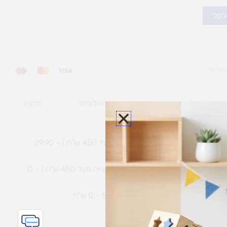
לסל
ת משלוח למוצרי
מדיניות משלוחים
תקנון
גי נפח ​
והחזרות
משלוח עם שליח עד הבית תוך 7 ימי עסקים (בקנייה עד 450 ש"ח ) – 29.90
משלוח חינם עם שליח עד הבית תוך 7 ימי עסקים (בקנייה מעל 450 ש"ח ) – 0
ת נחמיה – (מחסן לוגי`) דרך
הכלנית 81 – 0 ש"ח