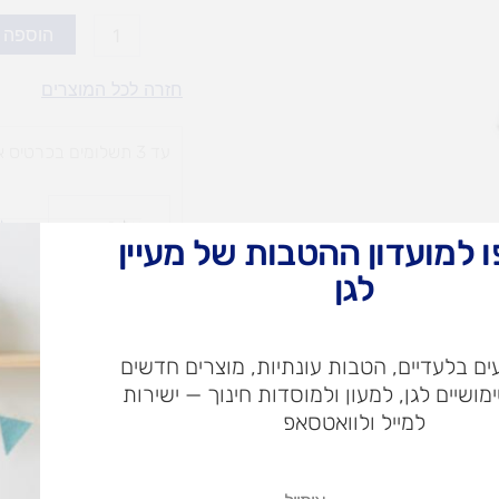
כמות
הוספה 
של
שולחן
חזרה לכל המוצרים
רופא/ה
עד 3 תשלומים בכרטיס אשראי
עלות
עלו
 למועדון ההטבות של מעיין
משלוח​
חרי
לגן
ש"ח
ם בלעדיים, הטבות עונתיות, מוצרים חדשים
ימושיים לגן, למעון ולמוסדות חינוך — ישירות
ש"ח
למייל ולוואטסאפ
איסוף עצמי בי
אימייל