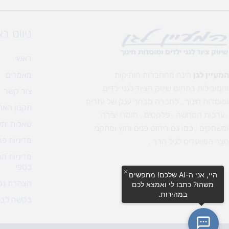
ניווט ב
ראשי
המעיין לגן
הינה מהחברות הותיקות
מאמרים
והמובילות בתחום שיווק הציוד לגני ילדים
צור קשר
ומוסדות חינוך , לחברה מבחר ענק של עזרים
תקנון האת
, ערכות המחשה , פלקטים , חומרי יצירה
שאלות ותש
ומשחקים , כמו גם ריהוט פנים וחוץ ומתקני
מדיניות פר
חצר המיועדים לגיל הרך .
מדיניות ה
כספי
היי, אני ה-AI שלכם! מחפשים
הצהרת נגי
משהו? כתבו לי ואמצא לכם
במהירות.
בקשה לבי