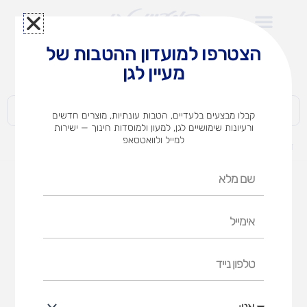
ילוג
תוכן
הצטרפו למועדון ההטבות של
לצוותי הוראה במוסדות חינוך וגני ילדים​
מעיין לגן
חברות | ארגונים | עסקים | פרטיים
קבלו מבצעים בלעדיים, הטבות עונתיות, מוצרים חדשים
ורעיונות שימושיים לגן, למעון ולמוסדות חינוך — ישירות
למייל ולוואטסאפ
דף הבית
מוצרים
שחמט המשחק המגנטי
שם
מלא
אימייל
טלפון
נייד
אני