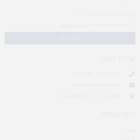
להירשם לחדשות של מעיין לגן
קראתי ואני מסכים\ה ל
מדיניות הפרטיות
עדכנו אותי!
יצירת קשר
סניף בית נחמיה - 03-9702955
web.gamlagan@gmail.com
(מחסן לוגי`) דרך הכלנית 81 (משק 81)
ניווט באתר
ראשי