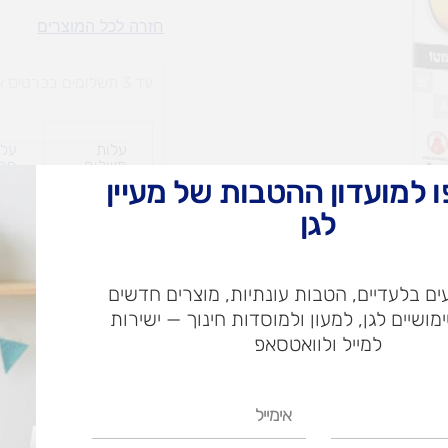
שחמט
חזרה לכל המוצרים
למתחילים
עד 3 תשלומים בכרטיס אשראי
עלות
עלו
משלוח​
חרי
 למועדון ההטבות של מעיין
לגן
ש"ח
ם בלעדיים, הטבות עונתיות, מוצרים חדשים
ש"ח
ימושיים לגן, למעון ולמוסדות חינוך — ישירות
איסוף עצמי בי
למייל ולוואטסאפ
אימייל