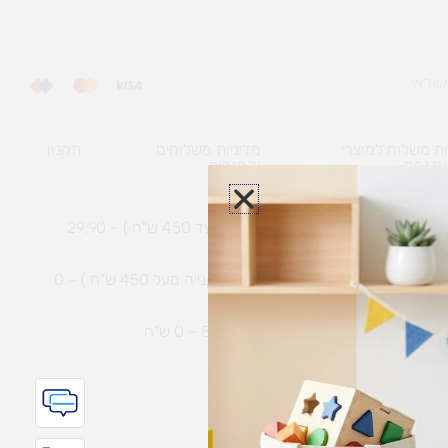
ת משלוח למוצרי
מדיניות משלוחים
תקנון
גי נפח ​
והחזרות
משלוח עם שליח עד הבית תוך 7 ימי עסקים (בקנייה עד 450 ש"ח ) – 29.90
משלוח חינם עם שליח עד הבית תוך 7 ימי עסקים (בקנייה מעל 450 ש"ח ) – 0
ת נחמיה – (מחסן לוגי`) דרך
הכלנית 81 – 0 ש"ח