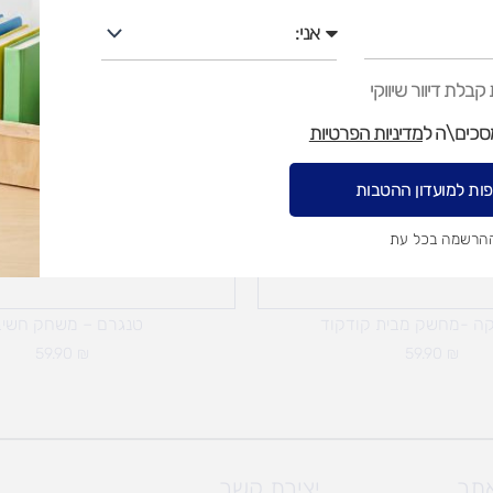
אני
בלת דיוור שיווקי
מסכים\ה ל
מדיניות הפרטיות
ות למועדון ההטבות
ההרשמה בכל עת
אזל מן המלאי
ה -מחשק מבית קודקוד
טנגרם – משחק חשי
59.90
₪
59.90
₪
אתר
יצירת קשר