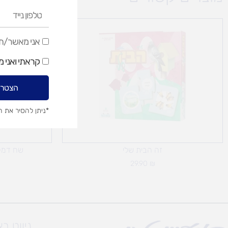
טלפון
נייד
אני
אני מאשר/ת ק
מאשר/ת
קראתי ואני 
קבלת
דיוור
הצטרפ
שיווקי
*ניתן להסיר את 
זה הבית שלי
שח דמק
29.90
₪
ניווט ב