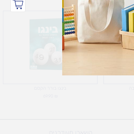
בה
בינגו בורר הקסם
69.90
₪
השארו מעודכנים